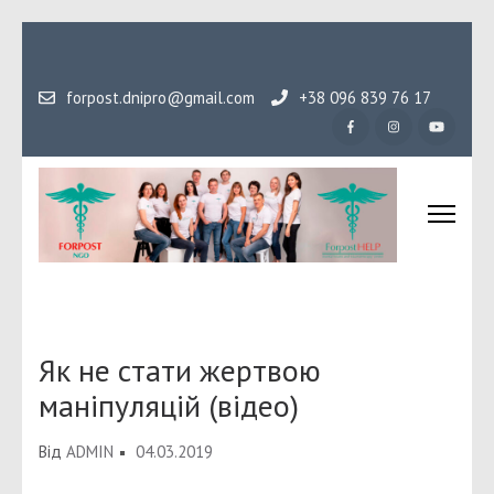
Перейти
до
вмісту
forpost.dnipro@gmail.com
+38 096 839 76 17
(натисніть
Enter)
Громадська організаці
Гідність, як основа людського буття
Форпост
Як не стати жертвою
маніпуляцій (відео)
Від
ADMIN
04.03.2019