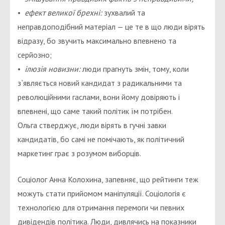
•
ефект великої брехні:
зухвалий та
неправдоподібний матеріал — це те в що люди вірять
відразу, бо звучить максимально впевнено та
серйозно;
•
ілюзія новизни:
люди прагнуть змін, тому, коли
з`являється новий кандидат з радикальними та
революційними гаслами, вони йому довіряють і
впевнені, що саме такий політик їм потрібен.
Ольга стверджує, люди вірять в гучні завки
кандидатів, бо самі не помічають, як політичний
маркетинг грає з розумом виборців.
Соціолог Анна Колохина, запевняє, що рейтинги теж
можуть стати прийомом маніпуляції. Соціологія є
технологією для отримання перемоги чи певних
дивідендів політика. Люди, дивлячись на показники