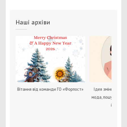
Наші архіви
Вітання від команди ГО «Форпост»
Ідея зміни статі с
мода, пошук себе 
ідентичн