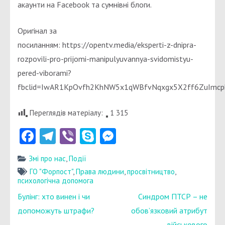
акаунти на Facebook та сумнівні блоги.
Оригінал за
посиланням: https://opentv.media/eksperti-z-dnipra-
rozpovili-pro-prijomi-manipulyuvannya-svidomistyu-
pered-viborami?
fbclid=IwAR1KpOvfh2KhNW5x1qWBfvNqxgx5X2ff6ZuImcp
Переглядів матеріалу:
1 315
Facebook
Telegram
Viber
Skype
Messenger
Змі про нас
,
Події
ГО "Форпост"
,
Права людини
,
просвітництво
,
психологічна допомога
Навігація
Булінг: хто винен і чи
Синдром ПТСР – не
записів
допоможуть штрафи?
обов’язковий атрибут
військового