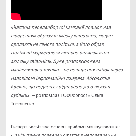
«Частина передвиборчої кампанії працює над
створенням образу та іміджу кандидата, людям
продають не самого політика, а його образ.
Політичні маркетологи активно впливають на
людську свідомість. Дуже розповсюджена
маніпулятивна техніка— це поширення пліток через
маловідомі інформаційні джерела. Абсолютна
брехня, що подається відповідно до очікувань
публіки»
, — розповідає ГО«Форпост» Ольга
Тимошенко.
Експерт висвітлює основні прийоми маніпулювання :
•
змішування правдивих фактів з неправдивими;