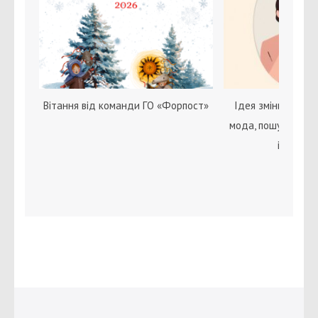
Вітання від команди ГО «Форпост»
Ідея зміни статі с
мода, пошук себе 
ідентичн