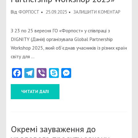
ДО
Від
ФОРПОСТ
25.09.2025
ЗАЛИШИТИ КОМЕНТАР
ЗБІРНИК
ТЕЗ
З 23 по 25 вересня ГО «Форпост» у співпраці з
СЕМІНАР
DIGNITY (Данія) організувала Global Partnership
«GLOBAL
Workshop 2025, який об’єднав учасників із різних країн
PARTNER
світу для …
WORKSH
Facebook
Telegram
Viber
Skype
Messenger
2025»
ЧИТАТИ ДАЛІ
Окремі зауваження до