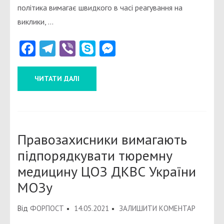
політика вимагає швидкого в часі реагування на
ПЕРЕХІ
виклики, …
ПЕРІОДУ
Facebook
Telegram
Viber
Skype
Messenger
ЧИТАТИ ДАЛІ
Правозахисники вимагають
підпорядкувати тюремну
медицину ЦОЗ ДКВС України
МОЗу
ДО
Від
ФОРПОСТ
14.05.2021
ЗАЛИШИТИ КОМЕНТАР
ПРАВОЗ