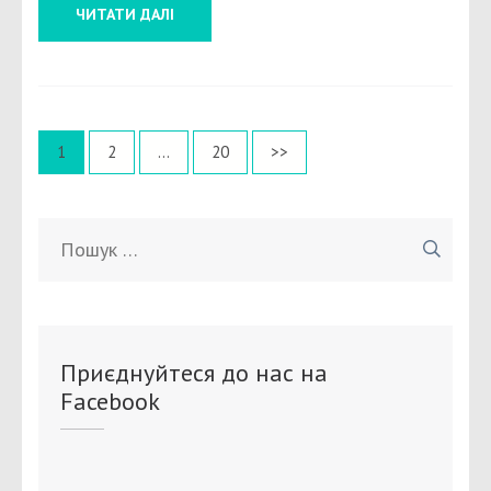
ЧИТАТИ ДАЛІ
Пагінація
Сторінку
Сторінку
Сторінку
1
2
…
20
>>
записів
Пошук:
Приєднуйтеся до нас на
Facebook