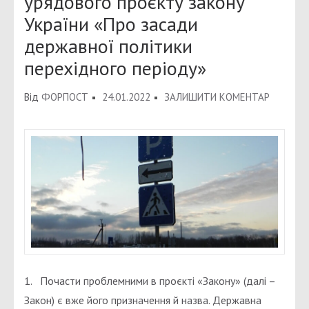
урядового проєкту закону
України «Про засади
державної політики
перехідного періоду»
ДО
Від
ФОРПОСТ
24.01.2022
ЗАЛИШИТИ КОМЕНТАР
ОКРЕМІ
ЗАУВАЖ
ДО
УРЯДОВ
ПРОЄКТ
ЗАКОНУ
УКРАЇНИ
«ПРО
ЗАСАДИ
1. Почасти проблемними в проєкті «Закону» (далі –
ДЕРЖАВ
Закон) є вже його призначення й назва. Державна
ПОЛІТИ