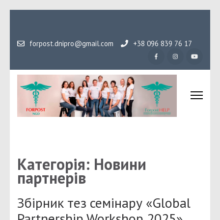
Перейти
до
вмісту
forpost.dnipro@gmail.com
+38 096 839 76 17
(натисніть
Enter)
Громадська організаці
Гідність, як основа людського буття
Форпост
Категорія:
Новини
партнерів
Збірник тез семінару «Global
Partnership Workshop 2025»