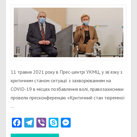
ВИМАГА
ПІДПОР
ТЮРЕМН
МЕДИЦИ
ЦОЗ
ДКВС
УКРАЇНИ
МОЗУ
11 травня 2021 року в Прес-центрі УКМЦ, у зв’язку з
критичним станом ситуації з захворюванням на
COVID-19 в місцях позбавлення волі, правозахисники
провели пресконференцію «Критичний стан тюремної
…
Facebook
Telegram
Viber
Skype
Messenger