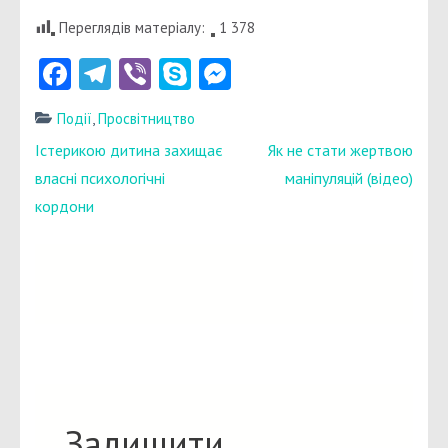
Переглядів матеріалу:
1 378
Facebook
Telegram
Viber
Skype
Messenger
Події
,
Просвітництво
Навігація
Істерикою дитина захищає
Як не стати жертвою
записів
власні психологічні
маніпуляцій (відео)
кордони
Залишити