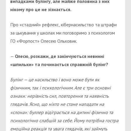
випадками булінгу, але майже половина з них
нікому про це не зізнається.
Про «стадний» рефлекс, кібернасильство та штрафи
за цькування у школах ми поговоримо з психологом
ГО «Форпост» Олесею Ольховик.
—
Олесю, розкажи, де закінчуються невинні
«шпильки» та починається справжній булінг?
Булінг — це насильство і воно може бути як
фізичним, так і психологічним. Але є три основні
ознаки: нерівність сил, повторення та наявність
глядачів. Ясно, що ніхто не стане нападати на
«слона»: буллер відіграється на дитині фізично та
психологічно слабшій за себе. Йому потрібна гостра
емоційна реакція та увага глядачів, які займуть