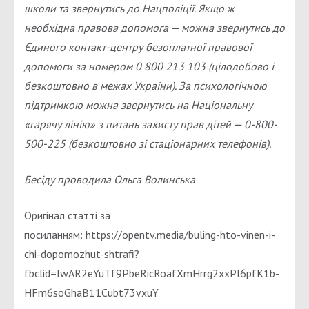
школи та звернутись до Нацполіції. Якщо ж
необхідна правова допомога — можна звернутись до
Єдиного контакт-центру безоплатної правової
допомоги за номером 0 800 213 103 (цілодобово і
безкоштовно в межах України). За психологічною
підтримкою можна звернутись на Національну
«гарячу лінію» з питань захисту прав дітей — 0-800-
500-225 (безкоштовно зі стаціонарних телефонів).
Бесіду проводила Ольга Волинська
Оригінал статті за
посиланням: https://opentv.media/buling-hto-vinen-i-
chi-dopomozhut-shtrafi?
fbclid=IwAR2eYuTf9PbeRicRoafXmHrrg2xxPl6pfK1b-
HFm6soGhaB11Cubt73vxuY