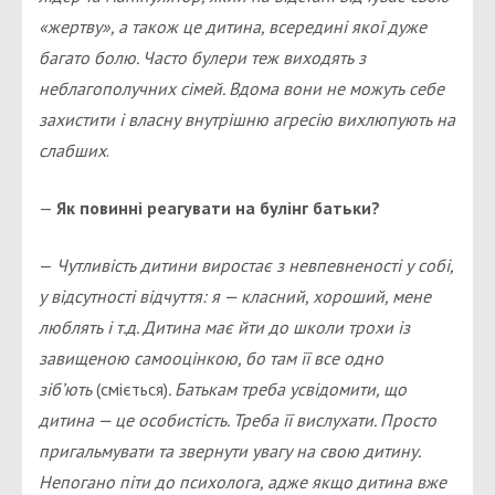
«жертву», а також це дитина, всередині якої дуже
багато болю. Часто булери теж виходять з
неблагополучних сімей. Вдома вони не можуть себе
захистити і власну внутрішню агресію вихлюпують на
слабших
.
—
Як повинні реагувати на булінг батьки?
—
Чутливість дитини виростає з невпевненості у собі,
у відсутності відчуття: я — класний, хороший, мене
люблять і т.д. Дитина має йти до школи трохи із
завищеною самооцінкою, бо там її все одно
зіб’ють
(сміється)
. Батькам треба усвідомити, що
дитина — це особистість. Треба її вислухати. Просто
пригальмувати та звернути увагу на свою дитину.
Непогано піти до психолога, адже якщо дитина вже