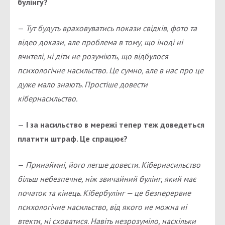
булінгу?
—
Тут будуть враховуватись покази свідків, фото та
відео докази, але проблема в тому, що іноді ні
вчителі, ні діти не розуміють, що відбулося
психологічне насильство. Це сумно, але в нас про це
дуже мало знають. Простіше довести
кібернасильство.
—
І за насильство в мережі тепер теж доведеться
платити штраф. Це спрацює?
—
Принаймні, його легше довести. Кібернасильство
більш небезпечне, ніж звичайний булінг, який має
початок та кінець. Кібербулінг — це безперервне
психологічне насильство, від якого не можна ні
втекти, ні сховатися. Навіть незрозуміло, наскільки