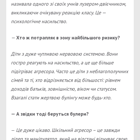
називала одного зі своїх учнів лузером-двієчником,
викликаючи очікувану реакцію класу. Це —
психологічне насильство.
—
Хто ж потрапляє в зону найбільшого ризику?
Діти з дуже чутливою нервовою системою. Вони
гостро реагують на насильство, а це ще більше
підігріває агресора. Часто це діти з неблагополучних
сімей та ті, хто відрізняється від більшості: рівнем
доходів батьків, зовнішністю, віком чи статусом.
Взагалі стати жертвою булінгу може будь-хто.
— А звідки тоді беруться булери?
—
Це дуже цікаво. Шкільний агресор – це завжди
лідер та маніпулятор, який на відстані відчуває свою