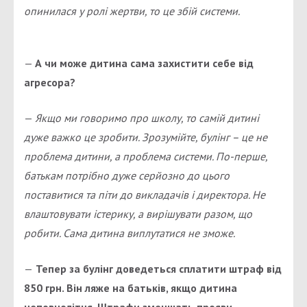
опинилася у ролі жертви, то це збій системи.
—
А чи може дитина сама захистити себе від
агресора?
—
Якщо ми говоримо про школу, то самій дитині
дуже важко це зробити. Зрозумійте, булінг – це не
проблема дитини, а проблема системи. По-перше,
батькам потрібно дуже серйозно до цього
поставитися та піти до викладачів і директора. Не
влаштовувати істерику, а вирішувати разом, що
робити. Сама дитина виплутатися не зможе.
—
Тепер за булінг доведеться сплатити штраф від
850 грн. Він ляже на батьків, якщо дитина
неповнолітня. Штрафи зменшать прояви