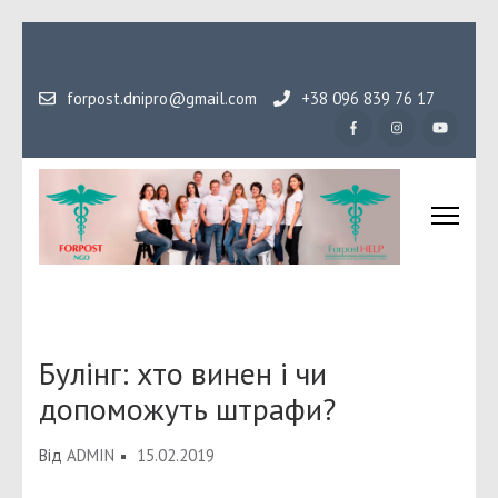
Перейти
до
вмісту
forpost.dnipro@gmail.com
+38 096 839 76 17
(натисніть
Enter)
Громадська організаці
Гідність, як основа людського буття
Форпост
Булінг: хто винен і чи
допоможуть штрафи?
Від
ADMIN
15.02.2019