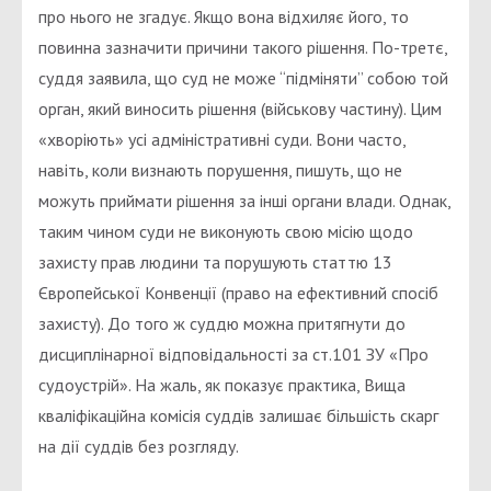
про нього не згадує. Якщо вона відхиляє його, то
повинна зазначити причини такого рішення. По-третє,
суддя заявила, що суд не може “підміняти” собою той
орган, який виносить рішення (військову частину). Цим
«хворіють» усі адміністративні суди. Вони часто,
навіть, коли визнають порушення, пишуть, що не
можуть приймати рішення за інші органи влади. Однак,
таким чином суди не виконують свою місію щодо
захисту прав людини та порушують статтю 13
Європейської Конвенції (право на ефективний спосіб
захисту). До того ж суддю можна притягнути до
дисциплінарної відповідальності за ст.101 ЗУ «Про
судоустрій». На жаль, як показує практика, Вища
кваліфікаційна комісія суддів залишає більшість скарг
на дії суддів без розгляду.