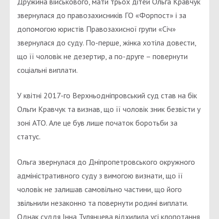
Дружина військового, мати трьох дітей Ольга Кравчук
звернулася до правозахисників ГО «Форпост» і за
допомогою юристів Правозахисної групи «Січ»
звернулася до суду. По-перше, жінка хотіла довести,
що її чоловік не дезертир, а по-друге – повернути
соціальні виплати.
У квітні 2017-го Верхньодніпровський суд став на бік
Ольги Кравчук та визнав, що її чоловік зник безвісти у
зоні АТО. Але це був лише початок боротьби за
статус.
Ольга звернулася до Дніпропетровського окружного
адміністративного суду з вимогою визнати, що її
чоловік не залишав самовільно частини, що його
звільнили незаконно та повернути родині виплати.
Однак суддя Інна Тулянцева відхилила усі клопотання,