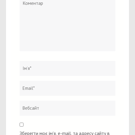
Коментар
Ім`я
*
Email
Вебсайт
*
Зберегти моє ім'я, e-mail, та адресу сайту в