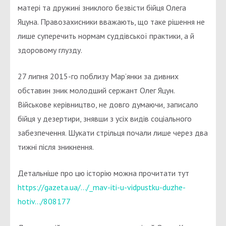
матері та дружині зниклого безвісти бійця Олега
Яцуна. Правозахисники вважають, що таке рішення не
лише суперечить нормам суддівської практики, а й
здоровому глузду.
27 липня 2015-го поблизу Мар’янки за дивних
обставин зник молодший сержант Олег Яцун.
Військове керівництво, н
е довго думаючи, записало
бійця у дезертири, знявши з усіх видів соціального
забезпечення. Шукати стрільця почали лише через два
тижні після зникнення.
Детальніше про цю історію можна прочитати тут
https://gazeta.ua/…/_mav-iti-u-vidpustku-duzhe-
hotiv…/808177