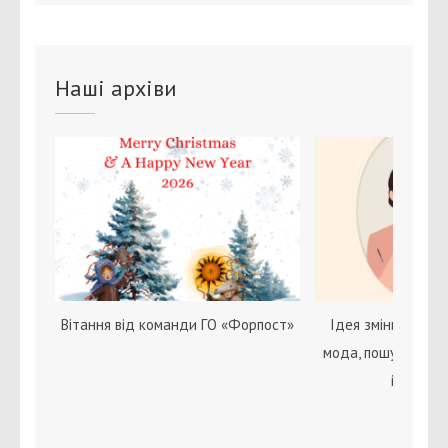
Наші архіви
Вітання від команди ГО «Форпост»
Ідея зміни статі с
мода, пошук себе 
ідентичн