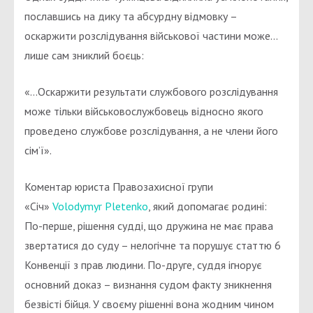
пославшись на дику та абсурдну відмовку –
оскаржити розслідування військової частини може…
лише сам зниклий боєць:
«…Оскаржити результати службового розслідування
може тільки військовослужбовець відносно якого
проведено службове розслідування, а не члени його
сім’ї».
Коментар юриста Правозахисної групи
«Січ»
Volodymyr Pletenko
, який допомагає родині:
По-перше, рішення судді, що дружина не має права
звертатися до суду – нелогічне та порушує статтю 6
Конвенції з прав людини. По-друге, суддя ігнорує
основний доказ – визнання судом факту зникнення
безвісті бійця. У своєму рішенні вона жодним чином