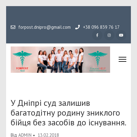
Перейти
до
вмісту
forpost.dnipro@gmail.com
+38 096 839 76 17
(натисніть
Enter)
Громадська організаці
Гідність, як основа людського буття
Форпост
У Дніпрі суд залишив
багатодітну родину зниклого
бійця без засобів до існування.
Від
ADMIN
13.02.2018