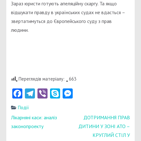
Зараз юристи готують апеляційну скаргу. Та якщо
відшукати правду в українських судах не вдасться –
звертатимуться до Європейського суду з прав
людини.
Переглядів матеріалу:
663
Facebook
Telegram
Viber
Skype
Messenger
Події
Навігація
Лікарняні каси: аналіз
ДОТРИМАННЯ ПРАВ
записів
законопроекту
ДИТИНИ У ЗОНІ АТО –
КРУГЛИЙ СТІЛ У