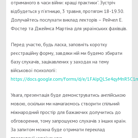
отриманого в часи війни: кращі практики”. Зустріч
відбудеться у п’ятницю, 3 травня, протягом 18-19.30.
Долучайтесь послухати виклад лекторів – Рейчел Е.
Фостер та Джеймса Мартіна для українських фахівців.
Перед участю, будь ласка, заповніть коротку
реєстраційну форму, завдяки ній ми будемо збирати
базу слухачів, зацікавлених у заходах на тему
військової психології:
https://docs.google.com/forms/d/e/1FAIpQLSe4qyMnR5
Увага, презентація буде демонструватись англійською
мовою, оскільки ми намагаємось створити спільний
міжнародний простір для бажаючих долучитись до
обговорення, тому запрошуємо слухачів з інших країн.
За запитом можна буде отримати переклад
презентації українською.