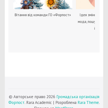
Вітання від команди ГО «Форпост»
Ідея зміни статі с
мода, пошук себе 
ідентичн
© Авторське право 2026
Громадська організація
Форпост
. Rara Academic | Розроблена
Rara Theme
.