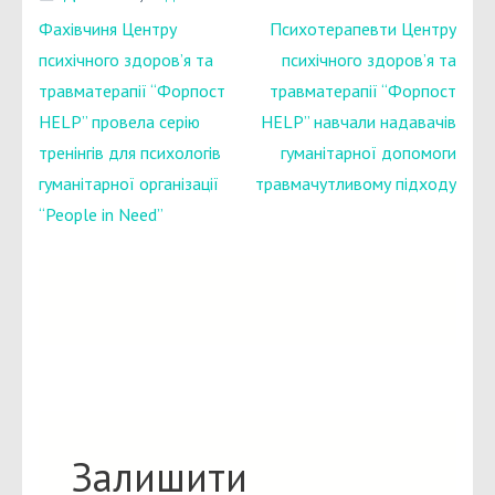
Навігація
Фахівчиня Центру
Психотерапевти Центру
записів
психічного здоров’я та
психічного здоров’я та
травматерапії “Форпост
травматерапії “Форпост
HELP” провела серію
HELP” навчали надавачів
тренінгів для психологів
гуманітарної допомоги
гуманітарної організації
травмачутливому підходу
“People in Need”
Залишити