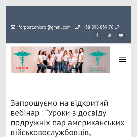
Перейти
до
вмісту
forpost.dnipro@gmail.com
+38 096 839 76 17
(натисніть
Enter)
Громадська організаці
Гідність, як основа людського буття
Форпост
Запрошуємо на відкритий
вебінар : “Уроки з досвіду
подружніх пар американських
військовослужбовців,