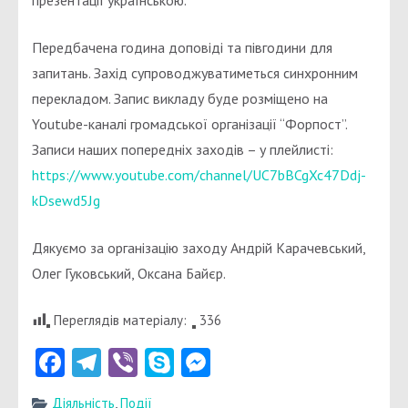
Передбачена година доповіді та півгодини для
запитань. Захід супроводжуватиметься синхронним
перекладом. Запис викладу буде розміщено на
Youtube-каналі громадської організації “Форпост”.
Записи наших попередніх заходів – у плейлисті:
https://www.youtube.com/channel/UC7bBCgXc47Ddj-
kDsewd5Jg
Дякуємо за організацію заходу Андрій Карачевський,
Олег Гуковський, Оксана Байєр.
Переглядів матеріалу:
336
Facebook
Telegram
Viber
Skype
Messenger
Діяльність
,
Події