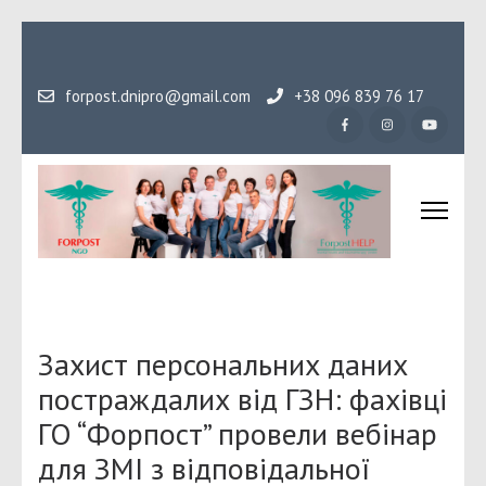
Перейти
до
вмісту
forpost.dnipro@gmail.com
+38 096 839 76 17
(натисніть
Enter)
Громадська організаці
Гідність, як основа людського буття
Форпост
Захист персональних даних
постраждалих від ГЗН: фахівці
ГО “Форпост” провели вебінар
для ЗМІ з відповідальної