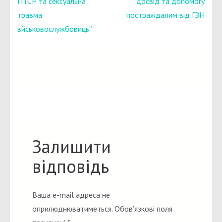
ПТСР та сексуальна
досвід та допомогу
травма
постраждалим від ГЗН
вйськовослужбовиць”
Залишити
відповідь
Ваша e-mail адреса не
оприлюднюватиметься.
Обов’язкові поля