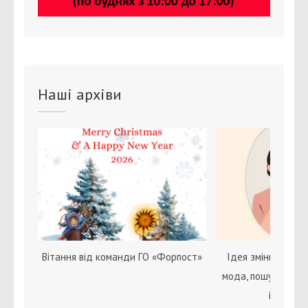
Наші архіви
Вітання від команди ГО «Форпост»
Ідея зміни статі с
мода, пошук себе 
ідентичн