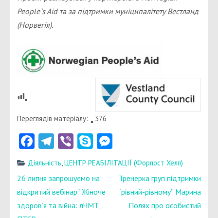
People`s Aid та за підтримки муніципалітету Вестланд
(Норвегія).
Переглядів матеріалу:
376
Facebook
Telegram
Viber
Skype
Messenger
Діяльність
,
ЦЕНТР РЕАБІЛІТАЦІЇ (Форпост Хелп)
Навігація
26 липня запрошуємо на
Тренерка груп підтримки
записів
відкритий вебінар “Жіноче
“рівний-рівному” Марина
здоров’я та війна: лЧМТ,
Полях про особистий