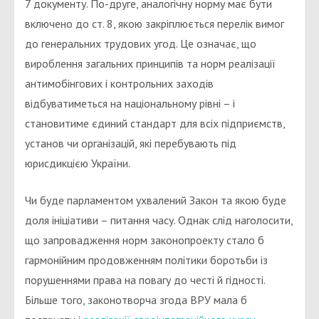
7 документу. По-друге, аналогічну норму має бути
включено до ст. 8, якою закріплюється перелік вимог
до генеральних трудових угод. Це означає, що
вироблення загальних принципів та норм реалізації
антимобінгових і контрольних заходів
відбуватиметься на національному рівні – і
становитиме єдиний стандарт для всіх підприємств,
установ чи організацій, які перебувають під
юрисдикцією України.
Чи буде парламентом ухвалений Закон та якою буде
доля ініціативи – питання часу. Однак слід наголосити,
що запровадження норм законопроекту стало б
гармонійним продовженням політики боротьби із
порушеннями права на повагу до честі й гідності.
Більше того, законотворча згода ВРУ мала б