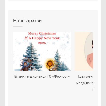
Наші архіви
Вітання від команди ГО «Форпост»
Ідея зміни статі с
мода, пошук себе 
ідентичн