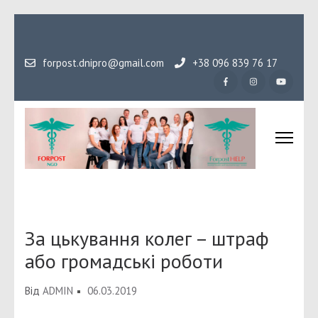
Перейти
до
вмісту
forpost.dnipro@gmail.com
+38 096 839 76 17
(натисніть
Enter)
Громадська організаці
Гідність, як основа людського буття
Форпост
За цькування колег – штраф
або громадські роботи
Від
ADMIN
06.03.2019