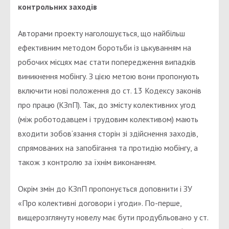
контрольних заходів
Авторами проекту наголошується, що найбільш
ефективним методом боротьби із цькуванням на
робочих місцях має стати попередження випадків
виникнення мобінгу. З цією метою вони пропонують
включити нові положення до ст. 13 Кодексу законів
про працю (КЗпП). Так, до змісту колективних угод
(між роботодавцем і трудовим колективом) мають
входити зобов‘язання сторін зі здійснення заходів,
спрямованих на запобігання та протидію мобінгу, а
також з контролю за їхнім виконанням.
Окрім змін до КЗпП пропонується доповнити і ЗУ
«Про колективні договори і угоди». По-перше,
вищерозглянуту новелу має бути продубльовано у ст.