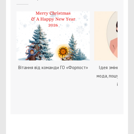
Вітання від команди ГО «Форпост»
Ідея зміни статі с
мода, пошук себе 
ідентичн