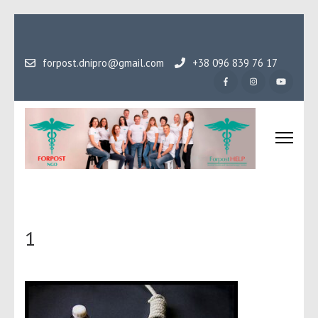
Перейти
до
вмісту
forpost.dnipro@gmail.com
+38 096 839 76 17
(натисніть
Enter)
Громадська організаці
Гідність, як основа людського буття
Форпост
1