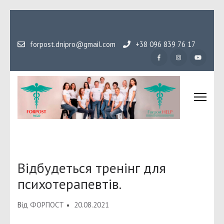
Перейти
до
вмісту
forpost.dnipro@gmail.com
+38 096 839 76 17
(натисніть
Enter)
Громадська організаці
Гідність, як основа людського буття
Форпост
Відбудеться тренінг для
психотерапевтів.
Від
ФОРПОСТ
20.08.2021