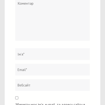
Коментар
Ім`я
*
Email
Вебсайт
*
Зберегти моє ім'я, e-mail, та адресу сайту в