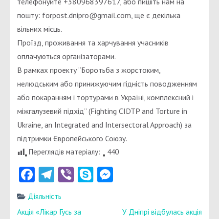
телефонуйте +380968397617, або пишіть нам на
пошту: forpost.dnipro@gmail.com, ще є декілька
вільних місць.
Проїзд, проживання та харчування учасників
оплачуються організаторами.
В рамках проекту “Боротьба з жорстоким,
нелюдським або принижуючим гідність поводженням
або покаранням і тортурами в Україні, комплексний і
міжгалузевий підхід” (Fighting CIDTP and Torture in
Ukraine, an Integrated and Intersectoral Approach) за
підтримки Європейського Союзу.
Переглядів матеріалу:
440
Facebook
Telegram
Viber
Skype
Messenger
Діяльність
Навігація
Акція «Лікар Гусь за
У Дніпрі відбулась акція