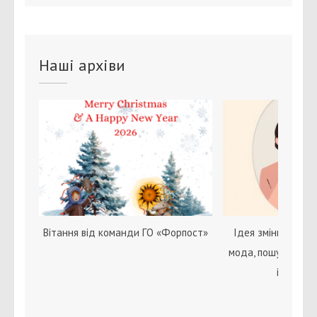
Наші архіви
Вітання від команди ГО «Форпост»
Ідея зміни статі с
мода, пошук себе 
ідентичн