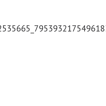
2535665_795393217549618