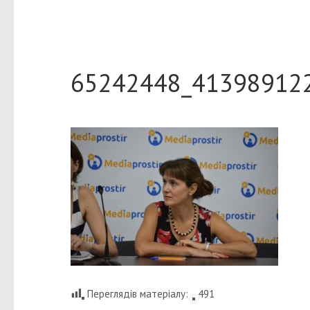
65242448_41398912
Переглядів матеріалу:
491