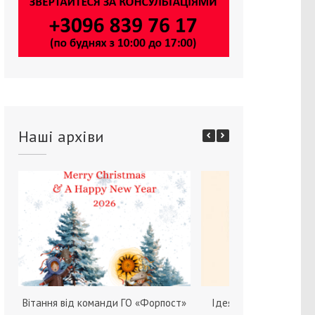
Наші архіви
Вітання від команди ГО «Форпост»
Ідея зміни статі серед