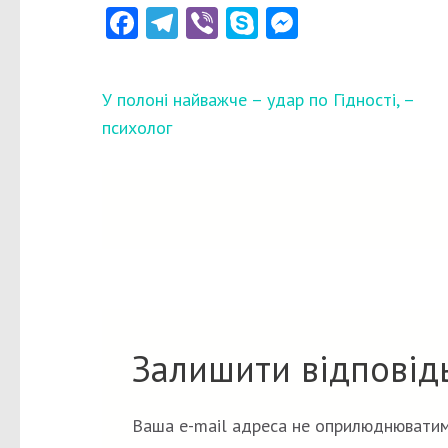
Facebook
Telegram
Viber
Skype
Messenger
Навігація
У полоні найважче – удар по Гідності, –
записів
психолог
Залишити відповід
Ваша e-mail адреса не оприлюднюватим