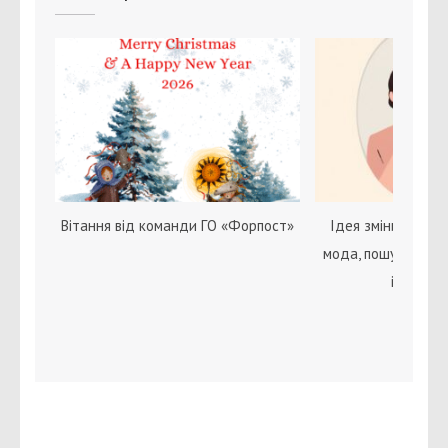
Вітання від команди ГО «Форпост»
Ідея зміни статі с
мода, пошук себе 
ідентичн