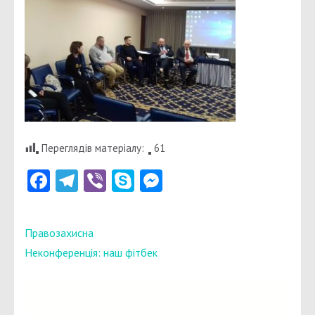
Переглядів матеріалу:
61
Facebook
Telegram
Viber
Skype
Messenger
Навігація
Правозахисна
записів
Неконференція: наш фітбек