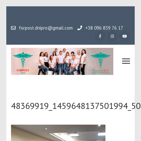
Перейти
до
вмісту
forpost.dnipro@gmail.com
+38 096 839 76 17
(натисніть
Enter)
Громадська організаці
Гідність, як основа людського буття
Форпост
48369919_1459648137501994_50