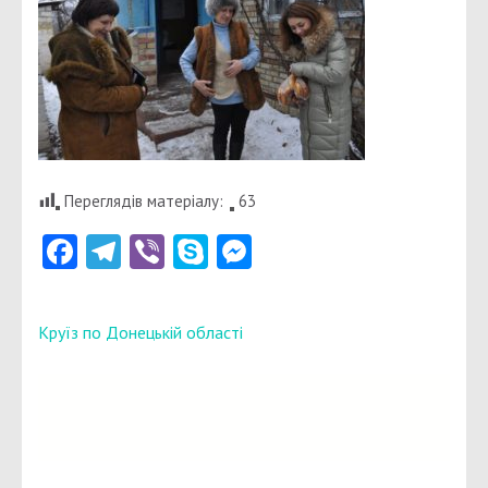
Переглядів матеріалу:
63
Facebook
Telegram
Viber
Skype
Messenger
Навігація
Круїз по Донецькій області
записів