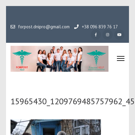
Перейти
до
вмісту
forpost.dnipro@gmail.com
+38 096 839 76 17
(натисніть
Enter)
Громадська організаці
Гідність, як основа людського буття
Форпост
15965430_1209769485757962_45