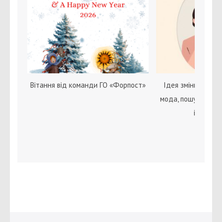
Вітання від команди ГО «Форпост»
Ідея зміни статі с
мода, пошук себе 
ідентичн