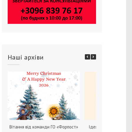
Наші архіви
Вітання від команди ГО «Форпост»
Ідея зміни статі серед