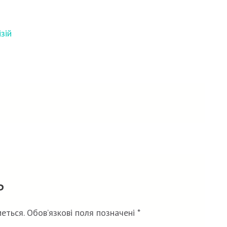
зій
ь
еться.
Обов’язкові поля позначені
*