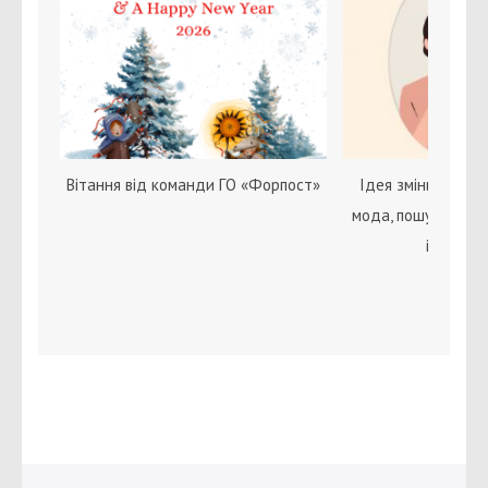
Вітання від команди ГО «Форпост»
Ідея зміни статі с
мода, пошук себе 
ідентичн