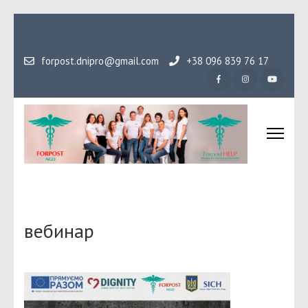
Перейти
до
вмісту
forpost.dnipro@gmail.com
+38 096 839 76 17
(натисніть
Enter)
Громадська організаці
Гідність, як основа людського буття
Форпост
вебинар