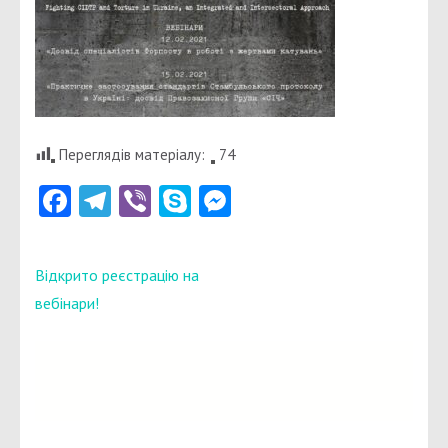
Переглядів матеріалу:
74
Facebook
Telegram
Viber
Skype
Messenger
Навігація
Відкрито реєстрацію на
записів
вебінари!