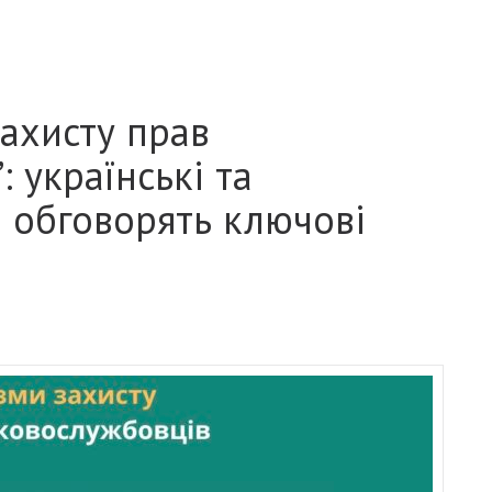
захисту прав
 українські та
і обговорять ключові