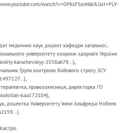
://www.youtube.com/watch?v=OPkzFSxnhbk&list=PLY-
дат медичних наук доцент кафедри загальної,
ціонального університету охорони здоров’я України
n/andriy-karachevskyy-2558ab79…),
начальник Групи контролю бойового стресу ЗСУ
071497127…),
терапевтка, правозахисниця, директорка ГО
-podolian-6aa172104),
ук, доцентка Університету імені Альфреда Нобеля
2a2159…).
Кастро.