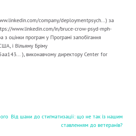
/www.linkedin.com/company/deploymentpsych…) за
tps://www.linkedin.com/in/bruce-crow-psyd-mph-
а з оцінки програм у Програмі запобігання
США, і Вільяму Бріму
05aa143… ), виконавчому директору Center for
ного
Від шани до стигматизації: що не так із нашим
ставленням до ветеранів?