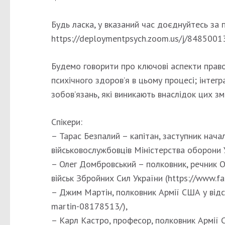
Будь ласка, у вказаний час доєднуйтесь за 
https://deploymentpsych.zoom.us/j/848500
Будемо говорити про ключові аспекти правов
психічного здоров’я в цьому процесі; інтегр
зобов’язань, які виникають внаслідок цих змі
Спікери:
– Тарас Безпалий – капітан, заступник нача
військовослужбовців Міністерства оборони У
– Олег Домбровський – полковник, речник 
військ Збройних Сил України (https://www.
– Джим Мартін, полковник Армії США у відст
martin-08178513/),
– Карл Кастро, професор, полковник Армії СШ