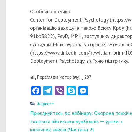
Особлива подяка:
Center for Deployment Psychology (https:/
організацію заходу, а також: Брюcу Кроу (ht
91bb3822), PsyD, MPH, заступнику директор
суїцидам Міністерства у справах ветеранів 
(https://www.linkedin.com/in/william-brim-1
Deployment Psychology, за їхню підтримку.
Переглядів матеріалу:
287
Facebook
Telegram
Viber
Skype
Messenger
Форпост
Навігація
Приєднуйтесь до вебінару: Охорона психіч
записів
здоров’я військовослужбовців — уроки з
клінічних кейсів (Частина 2)