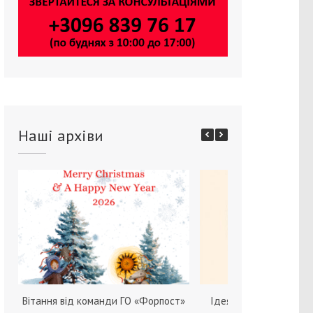
Наші архіви
Вітання від команди ГО «Форпост»
Ідея зміни статі серед