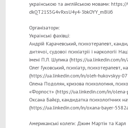
українською та англійською мовами: https
dkQT21S5G4vRxsU4y4-3bkOYY_mBliб
Організатори:
Українські фахівці:
Андрій Карачевський, психотерапевт, канди
дитячої, судової психіатрії і наркології На
імені П.Л. Шупика (https://ua.linkedin.com/i
Олег Гуковський, психіатр, психотерапевт, 
(https://ua.linkedin.com/in/oleh-hukovskyy-
Олена Подолян, кризова психологиня, психо
«Форпост» (https://ua.linkedin.com/in/olena
Оксана Байєр, кандидатка психологічних на
(https://ua.linkedin.com/in/oxana-bayer-558
Американські колеги: Джим Мартін та Карл 