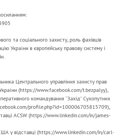
посиланням:
13905
ого та соціального захисту, роль фахівців
ацію України в європейську правову систему і
н.
льника Центрального управління захисту прав
країни (https://www.facebook.com/t.bezpalyy),
Оперативного командування “Захід” Сухопутних
facebook.com/profile.php?id=100006705815709),
авці ACSW (https://www.linkedin.com/in/james-
А у відставці (https://www.linkedin.com/in/carl-