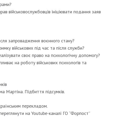
урами?
рав військовослужбовців ініціювати подання заяв
після запровадження воєнного стану?
имку військових під час та після служби?
алізувати своє право на психологічну допомогу?
пливає на роботу військових психологів та
иків
ма Мартіна. Підбиття підсумків.
країнським перекладом.
ереглянути на Youtube-каналі ГО “Форпост”