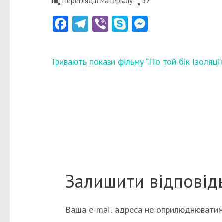
Переглядів матеріалу:
52
Facebook
Telegram
Viber
Skype
Messenger
Навігація
Тривають покази фільму “По той бік Ізоляції
записів
Залишити відповід
Ваша e-mail адреса не оприлюднюватим