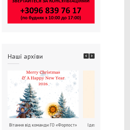
Наші архіви
Вітання від команди ГО «Форпост»
Ідея зміни статі серед