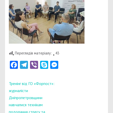
Переглядів матеріалу:
43
Facebook
Telegram
Viber
Skype
Messenger
Навігація
Тренінг від ГО «Форпост»:
записів
журналісти
Дніпропетровщини
навчалися технікам
подолання стресу та