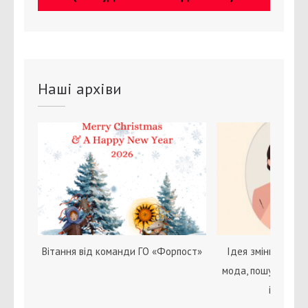
Наші архіви
Вітання від команди ГО «Форпост»
Ідея зміни статі с
мода, пошук себе 
ідентичн