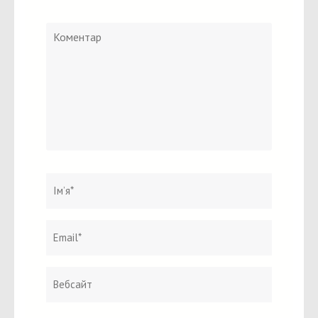
Коментар
Ім`я
*
Email
Вебсайт
*