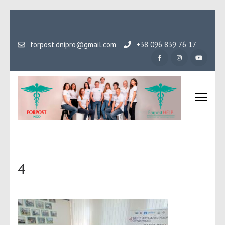
Перейти
до
вмісту
forpost.dnipro@gmail.com
+38 096 839 76 17
(натисніть
Enter)
Громадська організаці
Гідність, як основа людського буття
Форпост
4