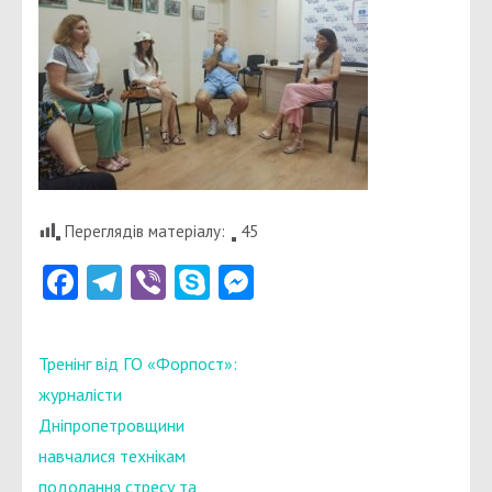
Переглядів матеріалу:
45
Facebook
Telegram
Viber
Skype
Messenger
Навігація
Тренінг від ГО «Форпост»:
записів
журналісти
Дніпропетровщини
навчалися технікам
подолання стресу та