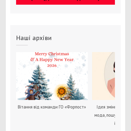
Наші архіви
Вітання від команди ГО «Форпост»
Ідея зміни статі с
мода, пошук себе 
ідентичн