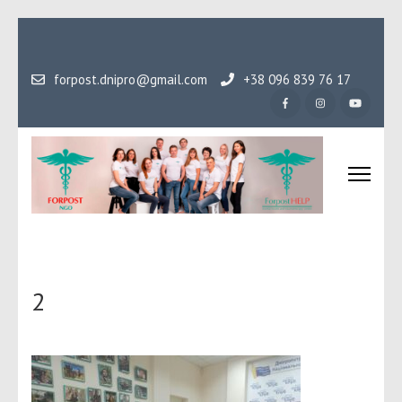
Перейти
до
вмісту
forpost.dnipro@gmail.com
+38 096 839 76 17
(натисніть
Enter)
Громадська організаці
Гідність, як основа людського буття
Форпост
2