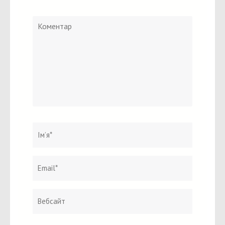
Коментар
Ім`я
*
Email
Вебсайт
*