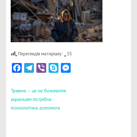
Переглядів матеріалу:
55
Facebook
Telegram
Viber
Skype
Messenger
Навігація
Травма — це не божевілля:
записів
українцям потрібна
психологічна допомога