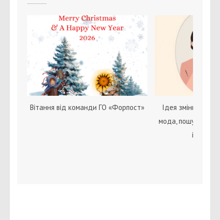
Вітання від команди ГО «Форпост»
Ідея зміни статі с
мода, пошук себе 
ідентичн