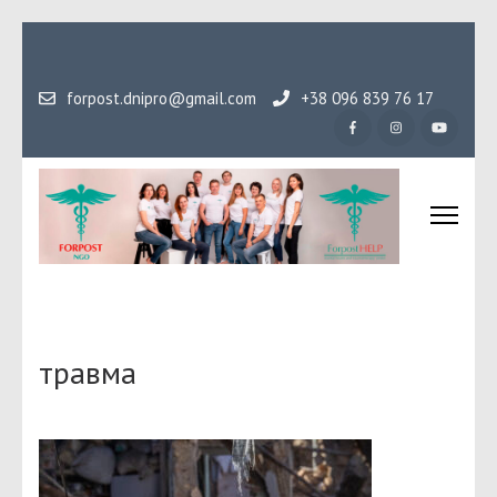
Перейти
до
вмісту
forpost.dnipro@gmail.com
+38 096 839 76 17
(натисніть
Enter)
Громадська організаці
Гідність, як основа людського буття
Форпост
травма