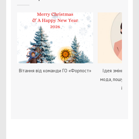
Вітання від команди ГО «Форпост»
Ідея зміни статі с
мода, пошук себе 
ідентичн