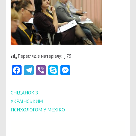
Переглядів матеріалу:
75
Facebook
Telegram
Viber
Skype
Messenger
Навігація
СНІДАНОК З
записів
УКРАЇНСЬКИМ
ПСИХОЛОГОМ У МЕХІКО