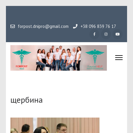
Перейти
до
вмісту
forpost.dnipro@gmail.com
+38 096 839 76 17
(натисніть
Enter)
Громадська організаці
Гідність, як основа людського буття
Форпост
щербина