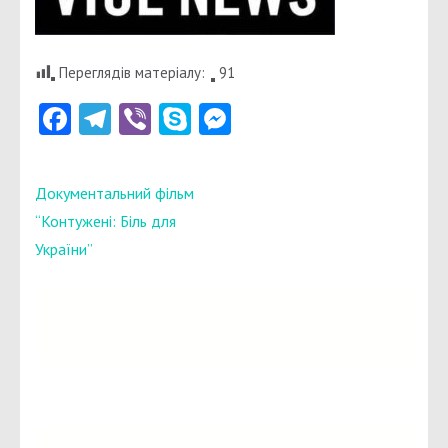
Переглядів матеріалу:
91
Facebook
Telegram
Viber
Skype
Messenger
Навігація
Документальний фільм
записів
“Контужені: Біль для
України”