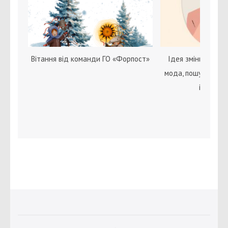
Вітання від команди ГО «Форпост»
Ідея зміни статі с
мода, пошук себе 
ідентичн