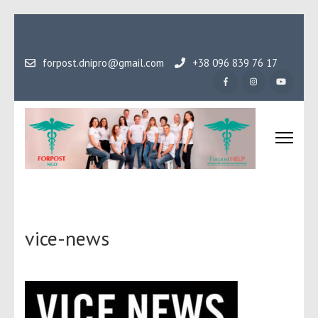
Перейти
до
вмісту
forpost.dnipro@gmail.com
+38 096 839 76 17
(натисніть
Enter)
Громадська організаці
Гідність, як основа людського буття
Форпост
vice-news