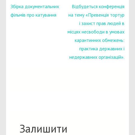
Навігація
Збірка документальних
Відбудеться конференція
записів
фільмів про катування
на тему «Превенція тортур
і захист прав людей в
місцях несвободи в умовах
карантинних обмежень:
практика державних і
недержавних організацій».
Залишити