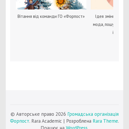
Вітання від команди ГО «Форпост»
Ідея зміни статі с
мода, пошук себе 
ідентичн
© Авторське право 2026
Громадська організація
Форпост
. Rara Academic | Розроблена
Rara Theme
.
Працює на
WordPress
.