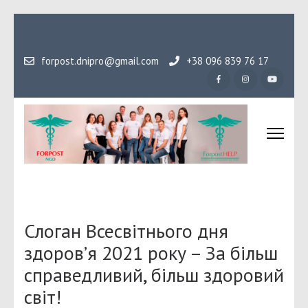
Перейти
до
вмісту
forpost.dnipro@gmail.com
+38 096 839 76 17
(натисніть
Enter)
Громадська організаці
Гідність, як основа людського буття
Форпост
Слоган Всесвітнього дня
здоров’я 2021 року – За більш
справедливий, більш здоровий
світ!