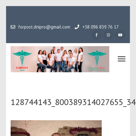
Перейти
до
вмісту
forpost.dnipro@gmail.com
+38 096 839 76 17
(натисніть
Enter)
Громадська організаці
Гідність, як основа людського буття
Форпост
128744143_800389314027655_34