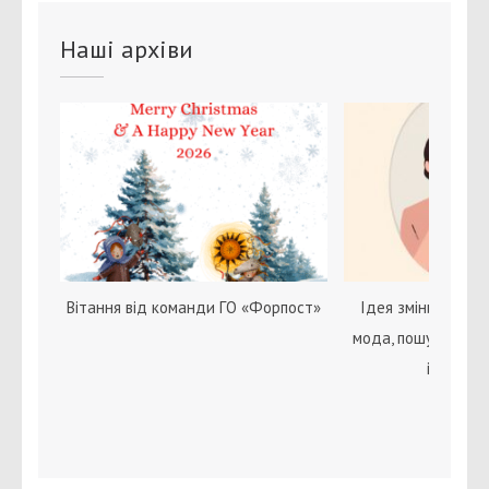
Наші архіви
Вітання від команди ГО «Форпост»
Ідея зміни статі с
мода, пошук себе 
ідентичн