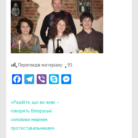
Переглядів матеріалу:
93
Facebook
Telegram
Viber
Skype
Messenger
Навігація
«Радійте, що ви живі –
записів
говорять білоруські
силовики мирним
протестувальникам»