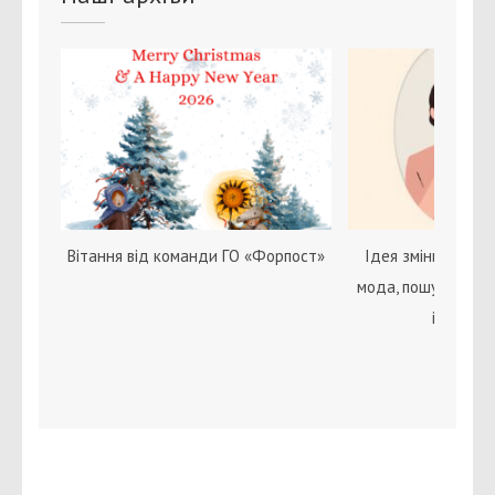
Вітання від команди ГО «Форпост»
Ідея зміни статі с
мода, пошук себе 
ідентичн