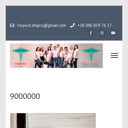
Перейти
до
вмісту
forpost.dnipro@gmail.com
+38 096 839 76 17
(натисніть
Enter)
Громадська організаці
Гідність, як основа людського буття
Форпост
9000000