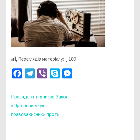
Переглядів матеріалу:
100
Facebook
Telegram
Viber
Skype
Messenger
Навігація
Президент підписав Закон
записів
«Про розвідку» –
правозахисники проти