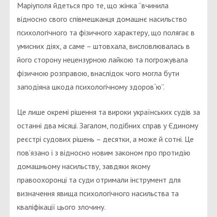
Маріуполя йдеться про те, що жінка “вчинила
відносно свого співмешканця домашнє насильство
психологічного та фізичного характеру, що полягає в
умисних діях, а саме – штовхала, висловлювалась в
його сторону нецензурною лайкою та погрожувала
фізичною розправою, внаслідок чого могла бути
заподіяна шкода психологічному здоров`ю”.
Це лише окремі рішення та вироки українських судів за
останні два місяці. Загалом, подібних справ у Єдиному
реєстрі судових рішень – десятки, а може й сотні. Це
пов’язано і з відносно новим законом про протидію
домашньому насильству, завдяки якому
правоохоронці та суди отримали інструмент для
визначення явища психологічного насильства та
кваліфікації цього злочину.