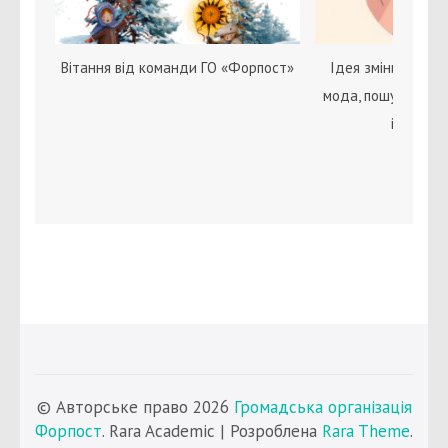
Вітання від команди ГО «Форпост»
Ідея зміни статі с
мода, пошук себе 
ідентичн
© Авторське право 2026
Громадська організація
Форпост
. Rara Academic | Розроблена
Rara Theme
.