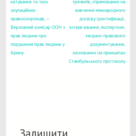
записів
катування та тиск
тренінгів, спрямованих на
окупаційних
вивчення міжнародного
правоохоронців, –
досвіду ідентифікації,
Верховний комісар ООН з
інтерв’ювання, експертизи,
прав людини про
медико-правового
порушення прав людини у
документування,
Криму
заснованих на принципах
Стамбульського протоколу
Залишити