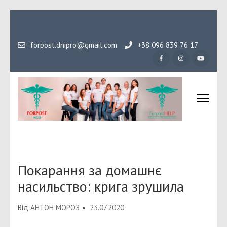
Перейти
до
вмісту
forpost.dnipro@gmail.com
+38 096 839 76 17
(натисніть
Enter)
Громадська організаці
Гідність, як основа людського буття
Форпост
Покарання за домашнє
насильство: крига зрушила
Від
АНТОН МОРОЗ
23.07.2020