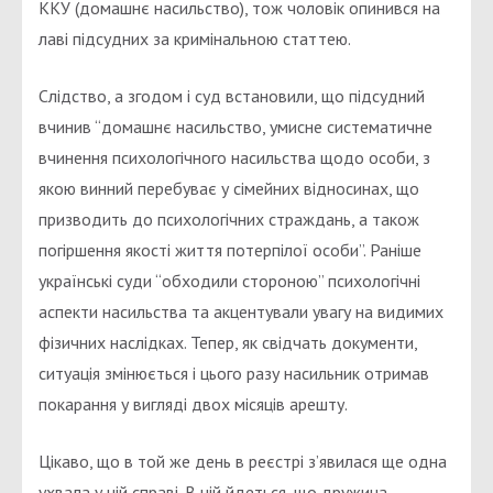
ККУ (домашнє насильство), тож чоловік опинився на
лаві підсудних за кримінальною статтею.
Слідство, а згодом і суд встановили, що підсудний
вчинив “домашнє насильство, умисне систематичне
вчинення психологічного насильства щодо особи, з
якою винний перебуває у сімейних відносинах, що
призводить до психологічних страждань, а також
погіршення якості життя потерпілої особи”. Раніше
українські суди “обходили стороною” психологічні
аспекти насильства та акцентували увагу на видимих
фізичних наслідках. Тепер, як свідчать документи,
ситуація змінюється і цього разу насильник отримав
покарання у вигляді двох місяців арешту.
Цікаво, що в той же день в реєстрі з’явилася ще одна
ухвала у цій справі. В ній йдеться, що дружина