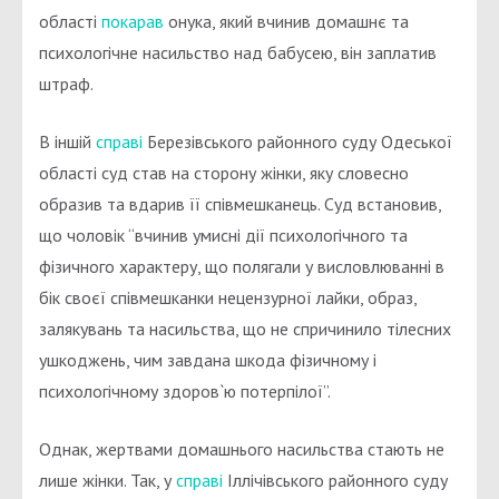
області
покарав
онука, який вчинив домашнє та
психологічне насильство над бабусею, він заплатив
штраф.
В іншій
справі
Березівського районного суду Одеської
області суд став на сторону жінки, яку словесно
образив та вдарив її співмешканець. Суд встановив,
що чоловік “вчинив умисні дії психологічного та
фізичного характеру, що полягали у висловлюванні в
бік своєї співмешканки нецензурної лайки, образ,
залякувань та насильства, що не спричинило тілесних
ушкоджень, чим завдана шкода фізичному і
психологічному здоров`ю потерпілої”.
Однак, жертвами домашнього насильства стають не
лише жінки. Так, у
справі
Іллічівського районного суду