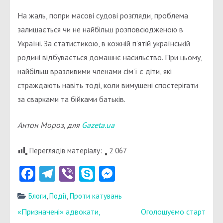
На жаль, попри масові судові розгляди, проблема
залишається чи не найбільш розповсюдженою в
Україні. За статистикою, в кожній п’ятій українській
родині відбувається домашнє насильство. При цьому,
найбільш вразливими членами сім’ї є діти, які
страждають навіть тоді, коли вимушені спостерігати
за сварками та бійками батьків.
Антон Мороз, для
Gazeta.ua
Переглядів матеріалу:
2 067
Facebook
Telegram
Viber
Skype
Messenger
Блоги
,
Події
,
Проти катувань
Навігація
«Призначені» адвокати,
Оголошуємо старт