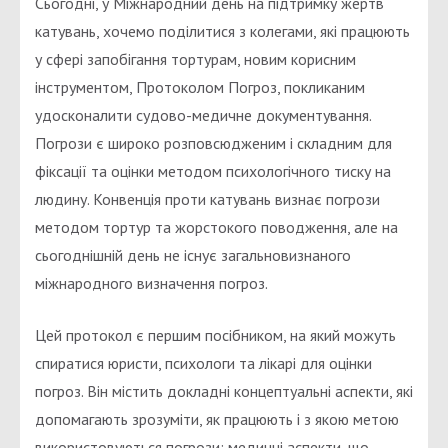
Сьогодні, у Міжнародний день на підтримку жертв
катувань, хочемо поділитися з колегами, які працюють
у сфері запобігання тортурам, новим корисним
інструментом, Протоколом Погроз, покликаним
удосконалити судово-медичне документування.
Погрози є широко розповсюдженим і складним для
фіксації та оцінки методом психологічного тиску на
людину. Конвенція проти катувань визнає погрози
методом тортур та жорстокого поводження, але на
сьогоднішній день не існує загальновизнаного
міжнародного визначення погроз.
Цей протокол є першим посібником, на який можуть
спиратися юристи, психологи та лікарі для оцінки
погроз. Він містить докладні концептуальні аспекти, які
допомагають зрозуміти, як працюють і з якою метою
використовуються погрози; медичні аспекти, що