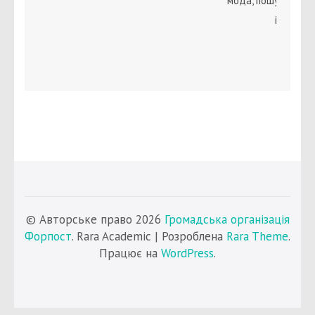
мода, пошук себе 
ідентичн
© Авторське право 2026
Громадська організація
Форпост
. Rara Academic | Розроблена
Rara Theme
.
Працює на
WordPress
.