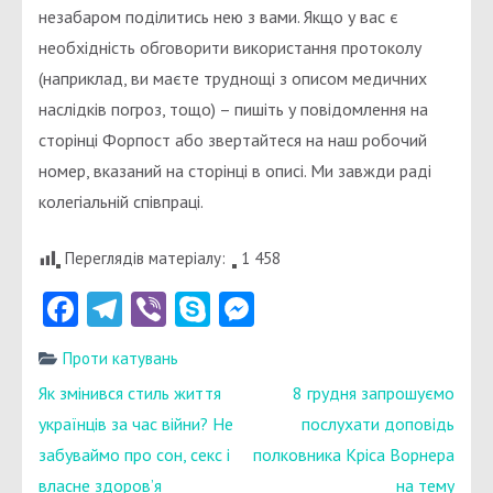
незабаром поділитись нею з вами. Якщо у вас є
необхідність обговорити використання протоколу
(наприклад, ви маєте труднощі з описом медичних
наслідків погроз, тощо) – пишіть у повідомлення на
сторінці Форпост або звертайтеся на наш робочий
номер, вказаний на сторінці в описі. Ми завжди раді
колегіальній співпраці.
Переглядів матеріалу:
1 458
Facebook
Telegram
Viber
Skype
Messenger
Проти катувань
Навігація
Як змінився стиль життя
8 грудня запрошуємо
записів
українців за час війни? Не
послухати доповідь
забуваймо про сон, секс і
полковника Кріса Ворнера
власне здоров’я
на тему