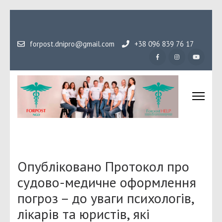
Перейти
до
вмісту
forpost.dnipro@gmail.com
+38 096 839 76 17
(натисніть
Enter)
Громадська організаці
Гідність, як основа людського буття
Форпост
Опубліковано Протокол про
судово-медичне оформлення
погроз – до уваги психологів,
лікарів та юристів, які