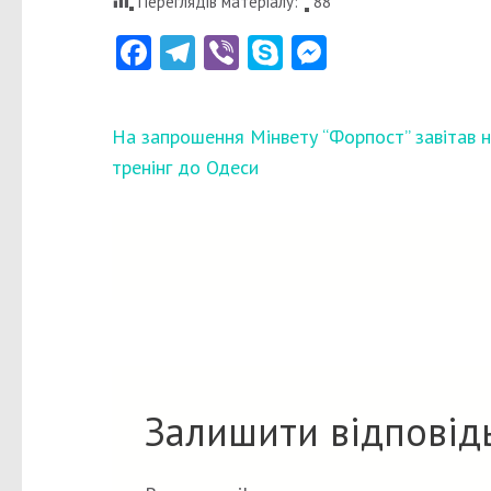
Переглядів матеріалу:
88
Facebook
Telegram
Viber
Skype
Messenger
Навігація
На запрошення Мінвету “Форпост” завітав 
записів
тренінг до Одеси
Залишити відповід