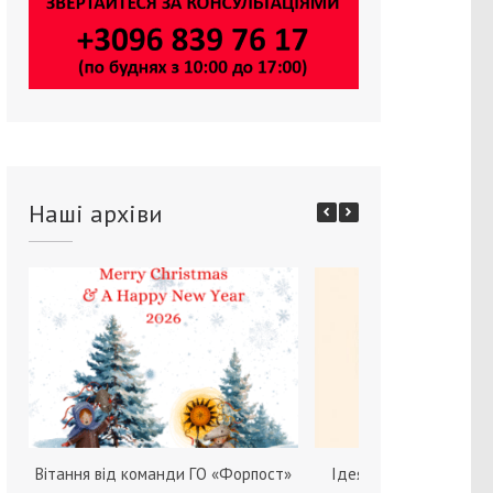
Наші архіви
Вітання від команди ГО «Форпост»
Ідея зміни статі серед