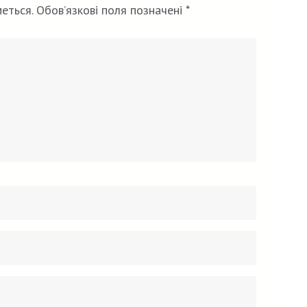
еться.
Обов’язкові поля позначені
*
Email
Вебсайт
*