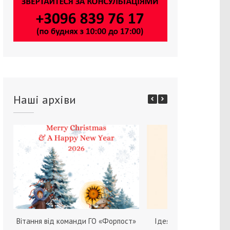
Наші архіви
Вітання від команди ГО «Форпост»
Ідея зміни статі серед