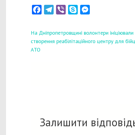
Facebook
Telegram
Viber
Skype
Messenger
Навігація
На Дніпропетровщині волонтери ініціювали
записів
створення реабілітаційного центру для бійц
АТО
Залишити відповід