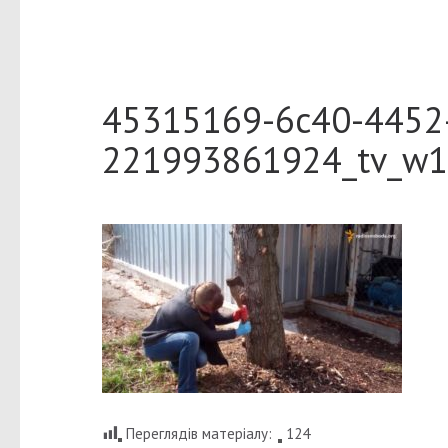
45315169-6c40-4452
221993861924_tv_w1
Переглядів матеріалу:
124