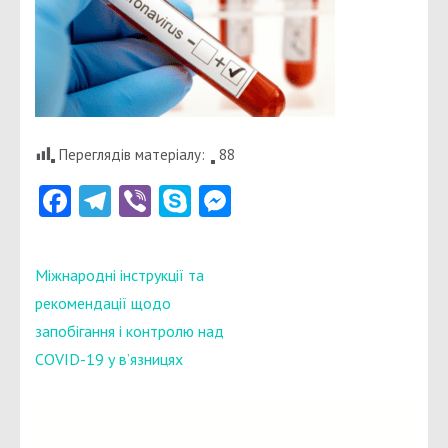
Переглядів матеріалу:
88
Facebook
Telegram
Viber
Skype
Messenger
Навігація
Міжнародні інструкції та
записів
рекомендації щодо
запобігання і контролю над
COVID-19 у в’язницях