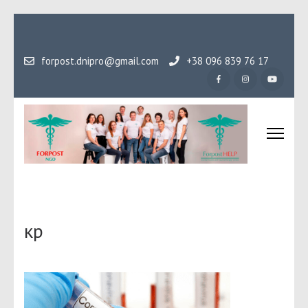
Перейти
до
вмісту
forpost.dnipro@gmail.com
+38 096 839 76 17
(натисніть
Enter)
Громадська організаці
Гідність, як основа людського буття
Форпост
кр