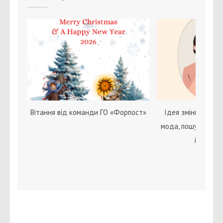
Вітання від команди ГО «Форпост»
Ідея зміни статі с
мода, пошук себе 
ідентичн