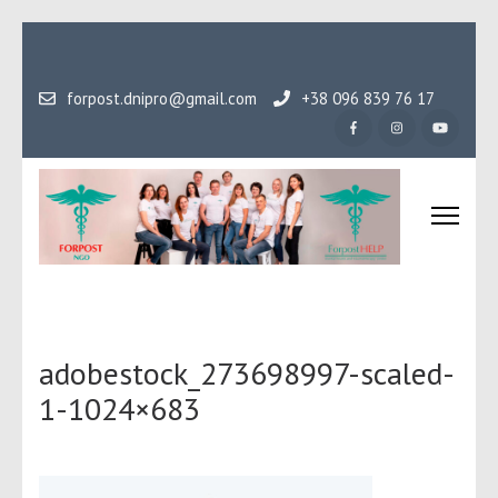
Перейти
до
вмісту
forpost.dnipro@gmail.com
+38 096 839 76 17
(натисніть
Enter)
Громадська організаці
Гідність, як основа людського буття
Форпост
adobestock_273698997-scaled-
1-1024×683