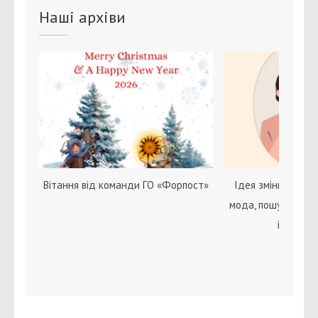
Наші архіви
Вітання від команди ГО «Форпост»
Ідея зміни статі с
мода, пошук себе 
ідентичн