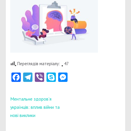
Переглядів матеріалу:
47
Facebook
Telegram
Viber
Skype
Messenger
Навігація
Ментальне здоров’я
записів
українців: вплив війни та
нові виклики