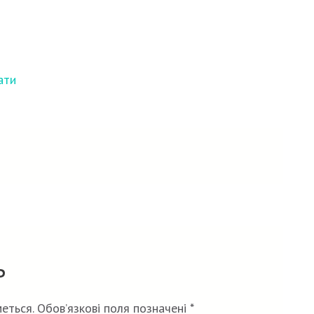
ати
ь
еться.
Обов’язкові поля позначені
*