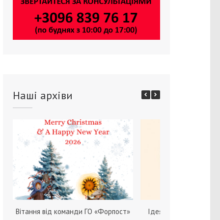
Наші архіви
Вітання від команди ГО «Форпост»
Ідея зміни статі серед