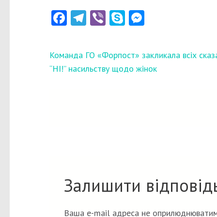
Facebook
Telegram
Viber
Skype
Messenger
Навігація
Команда ГО «Форпост» закликала всіх сказ
записів
“НІ!” насильству щодо жінок
Залишити відповід
Ваша e-mail адреса не оприлюднюватим