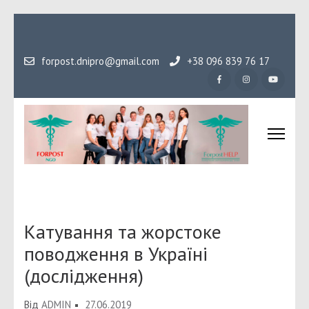
Перейти
до
вмісту
forpost.dnipro@gmail.com
+38 096 839 76 17
(натисніть
Enter)
Громадська організаці
Гідність, як основа людського буття
Форпост
Катування та жорстоке
поводження в Україні
(дослідження)
Від
ADMIN
27.06.2019