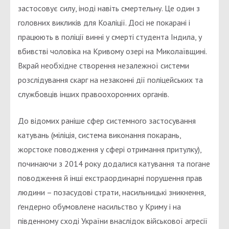
застосовує силу, іноді навіть смертельну. Це один з
головних викликів для Коаліції. Досі не покарані і
працюють в поліції винні у смерті студента Індила, у
вбивстві чоловіка на Кривому озері на Миколаївщині.
Вкрай необхідне створення незалежної системи
розслідування скарг на незаконні дії поліцейських та
службовців інших правоохоронних органів.
До відомих раніше сфер системного застосування
катувань (міліція, система виконання покарань,
жорстоке поводження у сфері отримання притулку),
починаючи з 2014 року додалися катування та погане
поводження й інші екстраординарні порушення прав
людини – позасудові страти, насильницькі зникнення,
ґендерно обумовлене насильство у Криму і на
південному сході України внаслідок військової агресії