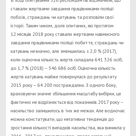
В ході опитування 326 респондентів відзначили, що
ставали жертвами завдання працівниками поліції
побоїв, страждань чи катувань та розповіли свої
історії. Таким чином, доля опитаних, які протягом
12 місяців 2018 року ставали жертвами навмисного
завдання працівниками поліції побиття, страждань чи
катувань незначно, але зменшилась з 2,0 % (2017),
коли оціночна кількість жертв складала 641 326 осіб,
до 1,7 % (2018) – 546 686 осіб. Оціночна кількість
жертв катувань майже повернулася до результату
2015 року – 64 200 постраждалих. З одного боку,
враховуючи значне збільшення масштабу вибірки, це
фактично не відрізняється від показників 2017 року –
насильство залишилось в тих же межах. Але водночас
можна констатувати, що негативна тенденція до
зростання кількості випадків насильства, яка виникла у