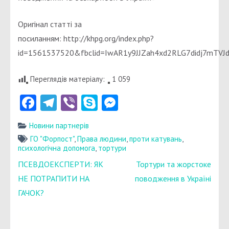
Оригінал статті за
посиланням: http://khpg.org/index.php?
id=1561537520&fbclid=IwAR1y9JJZah4xd2RLG7didj7mTVJd
Переглядів матеріалу:
1 059
Facebook
Telegram
Viber
Skype
Messenger
Новини партнерів
ГО "Форпост"
,
Права людини
,
проти катувань
,
психологічна допомога
,
тортури
Навігація
ПСЕВДОЕКСПЕРТИ: ЯК
Тортури та жорстоке
записів
НЕ ПОТРАПИТИ НА
поводження в Україні
ГАЧОК?