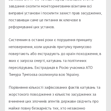
завдання охопити моніторинговими візитами всі
виправні установи і посилити захист прав засуджених,
поставивши саме це питання як ключове в
реформуванні цих установ.
Системним в останні роки є порушення принципу
неповернення, коли шукачів притулку примусово
повертають або екстрадують до країн походження, в
яких є загроза смерті, катувань та політичних
переслідувань. Екстрадиція в Росію учасника АТО
Тимура Тумгоєва сколихнула всю Україну.
Порівняння кількості зафіксованих фактів катувань та
жорстокого поводження з кількістю засуджених за
вчинення цих злочинів агентів держави свідчить про
майже повну безкарність тих, хто незаконно