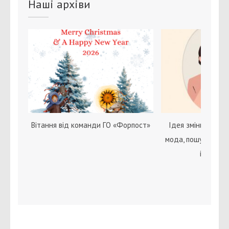
Наші архіви
Вітання від команди ГО «Форпост»
Ідея зміни статі с
мода, пошук себе 
ідентичн