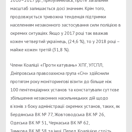
2016–2017 рр., призупинилась, проте загальний
масштаб залишається досі значним. Крім того,
продовжується тривожна тенденція підтримки
населенням незаконного застосування сили поліцією в
окремих ситуаціях. Якщо у 2017 році так вважав
кожен четвертий українець, (24,6 %), то у 2018 році –
майже кожен третій (31,8 %).
Члени Коаліції «Проти катувань» ХПГ, УГСПЛ,
Дніпровська правозахисна група «Січ» здійснили
протягом року моніторингові візити до більше ніж
100 пенітенціарних установ та констатували суттєве
збільшення незаконних насильницьких дій щодо
в’язнів з боку адміністрації окремих установ, таких, як
Бердянська ВК № 77, Жовтоводська ВК № 26,
Одеська ВК № 51, Черкаська ВК № 62,
Замкова ВК № 58 та інші. Перед Коаліцією стоїть