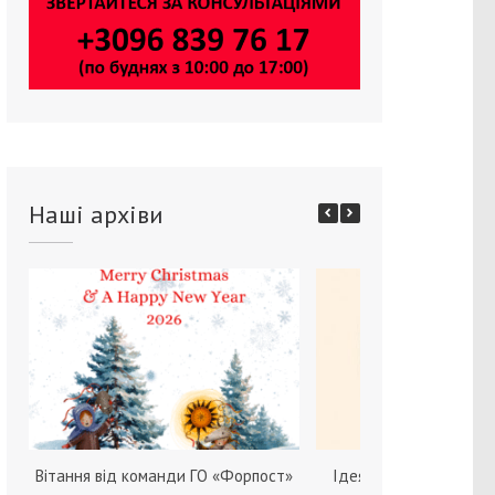
Наші архіви
Вітання від команди ГО «Форпост»
Ідея зміни статі серед