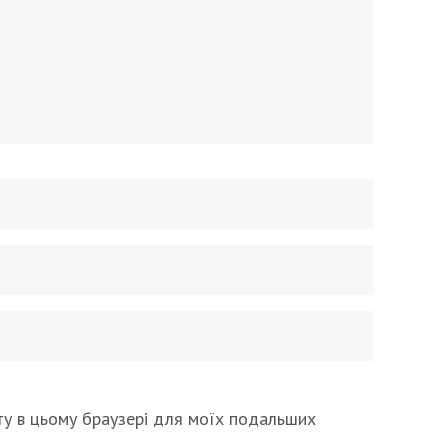
Email
Вебсайт
*
йту в цьому браузері для моїх подальших