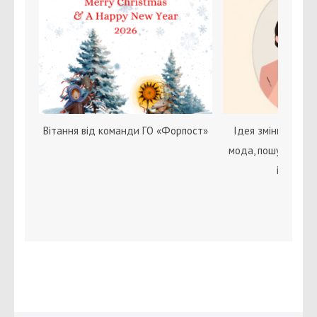
Вітання від команди ГО «Форпост»
Ідея зміни статі с
мода, пошук себе 
ідентичн