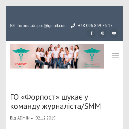
Перейти
до
вмісту
forpost.dnipro@gmail.com
+38 096 839 76 17
(натисніть
Enter)
Громадська організаці
Гідність, як основа людського буття
Форпост
ГО «Форпост» шукає у
команду журналіста/SMM
Від
ADMIN
02.12.2019