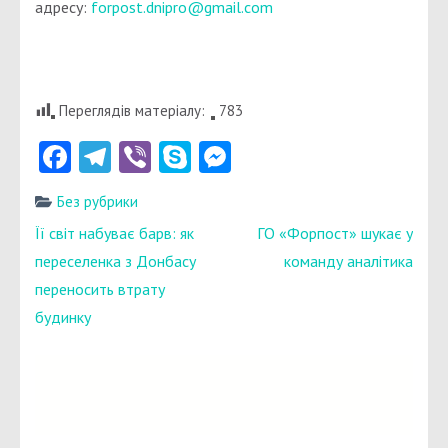
адресу:
forpost.dnipro@gmail.com
Переглядів матеріалу:
783
Facebook
Telegram
Viber
Skype
Messenger
Без рубрики
Навігація
Її світ набуває барв: як
ГО «Форпост» шукає у
записів
переселенка з Донбасу
команду аналітика
переносить втрату
будинку