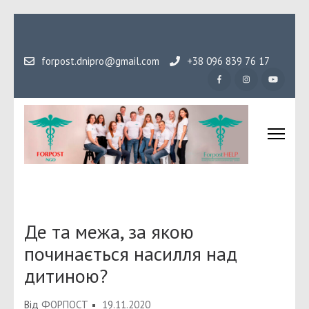
Перейти
до
вмісту
forpost.dnipro@gmail.com
+38 096 839 76 17
(натисніть
Enter)
Громадська організаці
Гідність, як основа людського буття
Форпост
Де та межа, за якою
починається насилля над
дитиною?
Від
ФОРПОСТ
19.11.2020