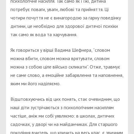
психологічне насилля. Так само як і їжі, дитина
потребує поваги, уваги, любові та прийняття. Ці
чотири почуття не є винагородою за гарну поведінку
дитини, це необхідно для здорової дитячої психіки
так само як вода та харчування.
Як говориться у вірші Вадима Шефнера, “словом
можна вбити, словом можна врятувати, словом
можна з собою ціле військо скликати”. Отже, травмує
не саме слово, а емоційне забарвлення та наповнення,
яким ми його наділяємо.
Відштовхуючись від цих понять, стає очевидним, що
наші діти зустрічаються з психологічним насиллям
частіше, аніж ми собі уявляємо: в школах, дитячих
садочках, у дворі чи на майданчиках. Для старшого
покоління вчитель, що кричить на весь клас, є звичним