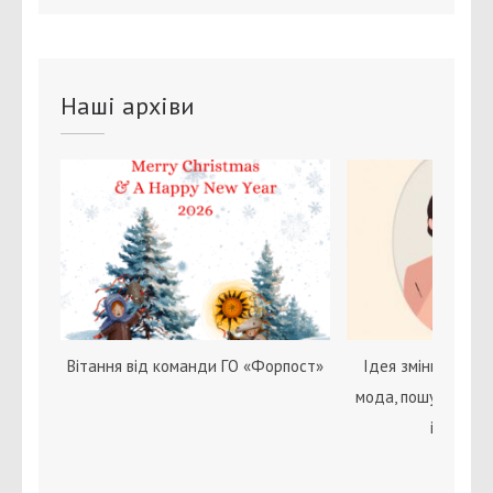
Наші архіви
Вітання від команди ГО «Форпост»
Ідея зміни статі с
мода, пошук себе 
ідентичн