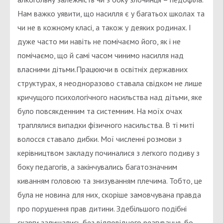
Нам важко уявити, що насилля є у багатьох школах та
чи не в кожному класі, а також у деяких родинах. І
дуже часто ми навіть не помічаємо його, як і не
помічаємо, що й самі часом чинимо насилля над
власними дітьми.Працюючи в освітніх державних
структурах, я неодноразово ставала свідком не лише
кричущого психологічного насильства над дітьми, яке
було повсякденним та системним. На моїх очах
траплялися випадки фізичного насильства. В ті миті
волосся ставало дибки. Мої численні розмови з
керівництвом закладу починалися з легкого подиву з
боку педагогів, а закінчувались багатозначним
киванням головою та знизуванням плечима. Тобто, це
була не новина для них, скоріше замовчувана правда
про порушення прав дитини. Здебільшого подібні
скарги залишались без відповідного реагування, бо