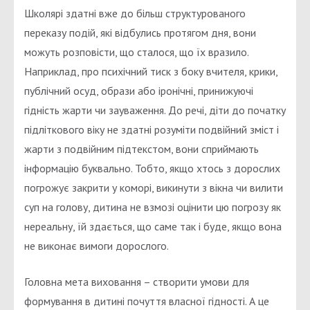
Школярі здатні вже до більш структурованого
переказу подій, які відбулись протягом дня, вони
можуть розповісти, що сталося, що їх вразило.
Наприклад, про психічний тиск з боку вчителя, крики,
публічний осуд, образи або іронічні, принижуючі
гідність жарти чи зауваження. До речі, діти до початку
підліткового віку не здатні розуміти подвійний зміст і
жарти з подвійним підтекстом, вони сприймають
інформацію буквально. Тобто, якщо хтось з дорослих
погрожує закрити у коморі, викинути з вікна чи вилити
суп на голову, дитина не взмозі оцінити цю погрозу як
нереальну, їй здається, що саме так і буде, якщо вона
не виконає вимоги дорослого.
Головна мета виховання – створити умови для
формування в дитині почуття власної гідності. А це