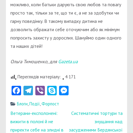
можливо, коли батьки дарують свою любов та повагу
просто так, тільки за те, що ти є, а не за здобутки чи
гарну поведінку. В такому випадку дитина не
дозволить ображати себе оточуючим або як мінімум
попросить захисту у дорослих. Шануймо один одного
та наших дітей!
Ольга Тимошенко, для
Gazeta.ua
Переглядів матеріалу:
4 171
Facebook
Telegram
Viber
Skype
Messenger
Блоги
,
Події
,
Форпост
Навігація
Ветерани-експолонені:
Систематичні тортури та
записів
вижити в полоні й не
знущання над
приректи себе на злидні в
засудженими Бердянської