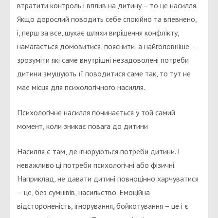
втратити контроль і вплив на дитину – то це насилля.
Якщо дорослий поводить себе спокійно та впевнено,
і, перш за все, шукає шляхи вирішення конфлікту,
намагається домовитися, пояснити, а найголовніше –
зрозуміти які саме внутрішні незадоволені потреби
дитини змушують її поводитися саме так, то тут не
має місця для психологічного насилля.
Психологічне насилля починається у той самий
момент, коли зникає повага до дитини
Насилля є там, де ігноруються потреби дитини. І
неважливо ці потреби психологічні або фізичні.
Наприклад, не давати дитині повноцінно харчуватися
– це, без сумнівів, насильство. Емоційна
відстороненість, ігнорування, бойкотування – це і є