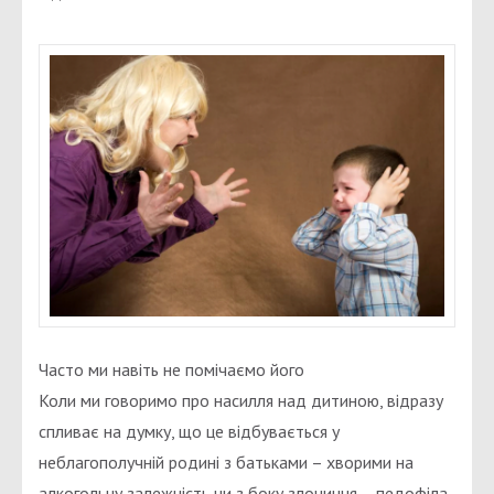
Часто ми навіть не помічаємо його
Коли ми говоримо про насилля над дитиною, відразу
спливає на думку, що це відбувається у
неблагополучній родині з батьками – хворими на
алкогольну залежність чи з боку злочинця – педофіла.