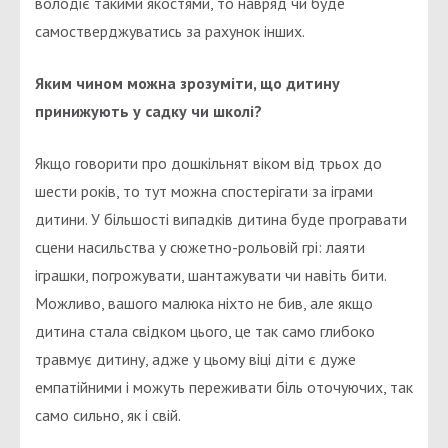
володіє такими якостями, то навряд чи буде
самостверджуватись за рахунок інших.
Яким чином можна зрозуміти, що дитину
принижують у садку чи школі?
Якщо говорити про дошкільнят віком від трьох до
шести років, то тут можна спостерігати за іграми
дитини. У більшості випадків дитина буде програвати
сцени насильства у сюжетно-рольовій грі: лаяти
іграшки, погрожувати, шантажувати чи навіть бити.
Можливо, вашого малюка ніхто не бив, але якщо
дитина стала свідком цього, це так само глибоко
травмує дитину, адже у цьому віці діти є дуже
емпатійними і можуть переживати біль оточуючих, так
само сильно, як і свій.