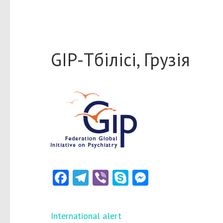
GIP-Тбілісі, Грузія
Facebook
Telegram
Viber
Skype
Messenger
Навігація
International alert