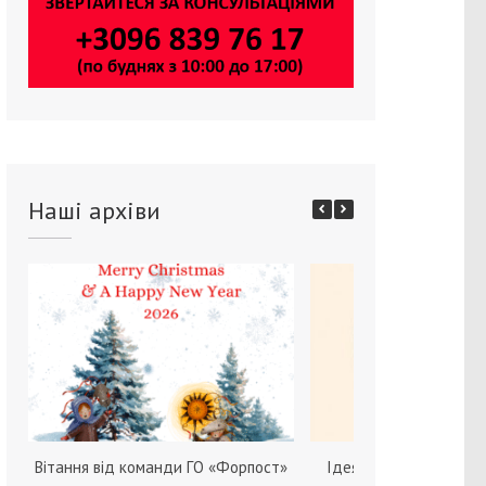
Наші архіви
Вітання від команди ГО «Форпост»
Ідея зміни статі серед