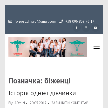
Перейти
до
вмісту
forpost.dnipro@gmail.com
+38 096 839 76 17
(натисніть
Enter)
Громадська організаці
Гідність, як основа людського буття
Форпост
Позначка:
біженці
Історія однієї дівчинки
ДО
Від
ADMIN
20.05.2017
ЗАЛИШИТИ КОМЕНТАР