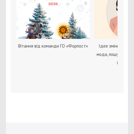
Вітання від команди ГО «Форпост»
Ідея зміни статі с
мода, пошук себе 
ідентичн