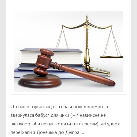
ІСТОРІЯ
ОДНІЄЇ
ДІВЧИНКИ
До нашої організації за правовою допомогою
звернулася бабуся дівчинки (ім’я навмисне не
вказуємо, аби не нашкодити її інтересам), які удвох
переїхали з Донецька до Дніпра …