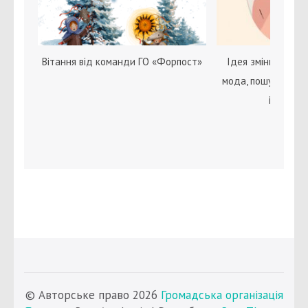
Вітання від команди ГО «Форпост»
Ідея зміни статі с
мода, пошук себе 
ідентичн
© Авторське право 2026
Громадська організація