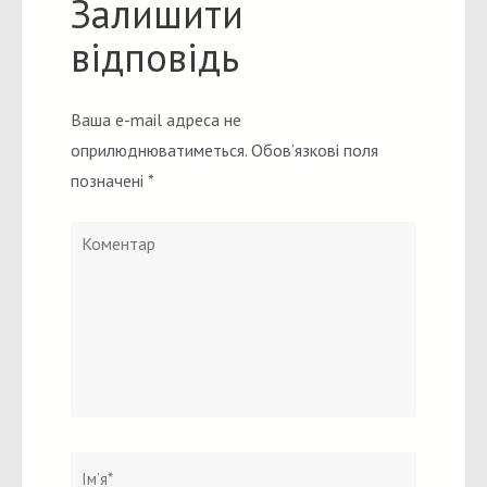
Залишити
відповідь
Ваша e-mail адреса не
оприлюднюватиметься.
Обов’язкові поля
позначені
*
Коментар
Ім`я
*
Email
Вебсайт
*