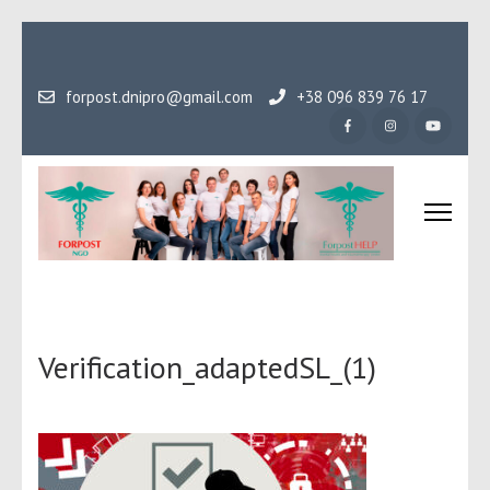
Перейти
до
вмісту
forpost.dnipro@gmail.com
+38 096 839 76 17
(натисніть
Enter)
Громадська організаці
Гідність, як основа людського буття
Форпост
Verification_adaptedSL_(1)