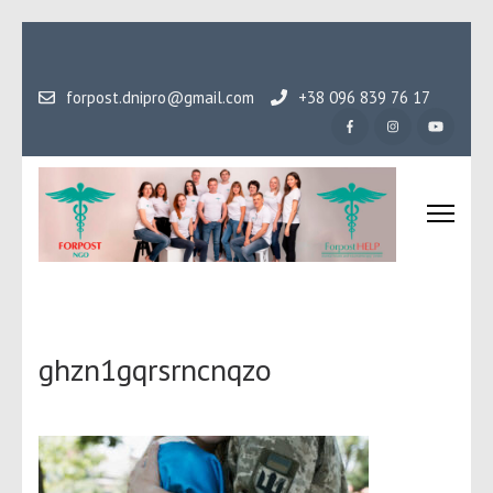
Перейти
до
вмісту
forpost.dnipro@gmail.com
+38 096 839 76 17
(натисніть
Enter)
Громадська організаці
Гідність, як основа людського буття
Форпост
ghzn1gqrsrncnqzo