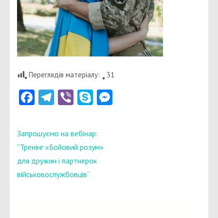
Переглядів матеріалу:
31
Facebook
Telegram
Viber
Skype
Messenger
Навігація
Запрошуємо на вебінар:
записів
“Тренінг «Бойовий розум»
для дружин і партнерок
військовослужбовців”