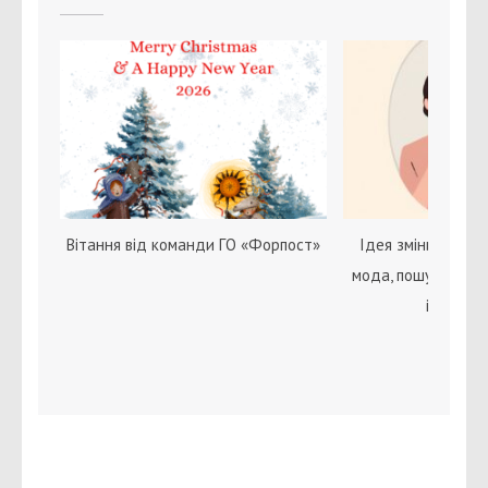
Вітання від команди ГО «Форпост»
Ідея зміни статі с
мода, пошук себе 
ідентичн