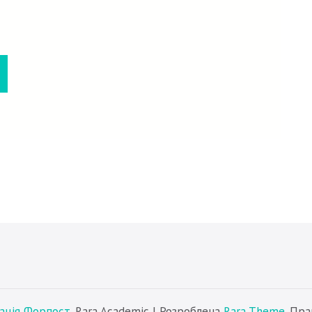
зація Форпост
. Rara Academic | Розроблена
Rara Theme
. Пр