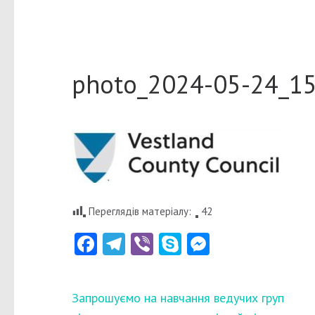
photo_2024-05-24_15
Переглядів матеріалу:
42
Facebook
Telegram
Viber
Skype
Messenger
Навігація
Запрошуємо на навчання ведучих груп