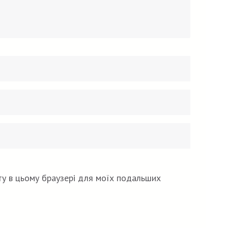
Email
Вебсайт
*
йту в цьому браузері для моїх подальших