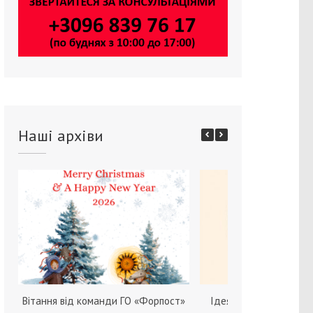
Наші архіви
Вітання від команди ГО «Форпост»
Ідея зміни статі серед