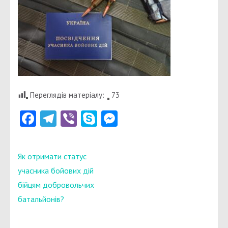
Переглядів матеріалу:
73
Facebook
Telegram
Viber
Skype
Messenger
Навігація
Як отримати статус
записів
учасника бойових дій
бійцям добровольчих
батальйонів?