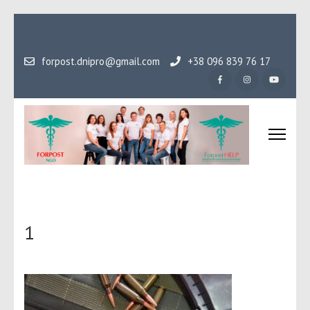
Перейти
до
вмісту
forpost.dnipro@gmail.com
+38 096 839 76 17
(натисніть
Enter)
Громадська організаці
Гідність, як основа людського буття
Форпост
1