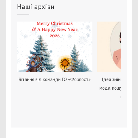
Наші архіви
Вітання від команди ГО «Форпост»
Ідея зміни статі с
мода, пошук себе 
ідентичн