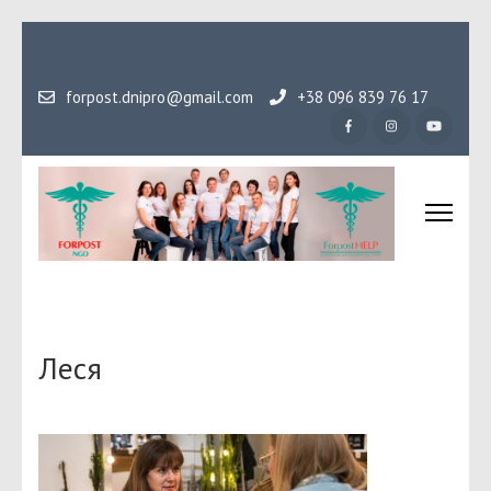
Перейти
до
вмісту
forpost.dnipro@gmail.com
+38 096 839 76 17
(натисніть
Enter)
Громадська організаці
Гідність, як основа людського буття
Форпост
Леся