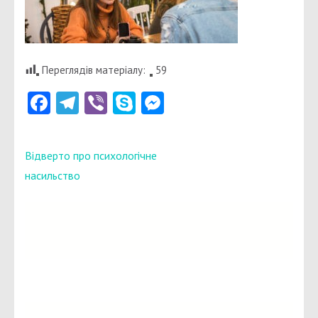
Переглядів матеріалу:
59
Facebook
Telegram
Viber
Skype
Messenger
Навігація
Відверто про психологічне
записів
насильство