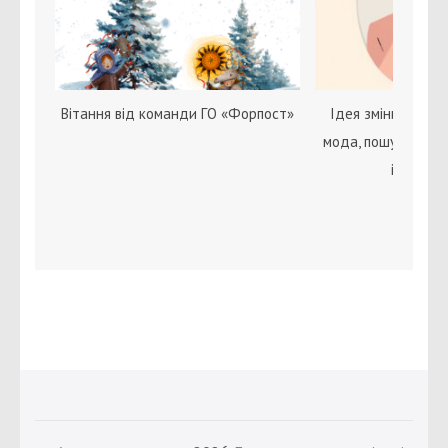
Вітання від команди ГО «Форпост»
Ідея зміни статі с
мода, пошук себе 
ідентичн