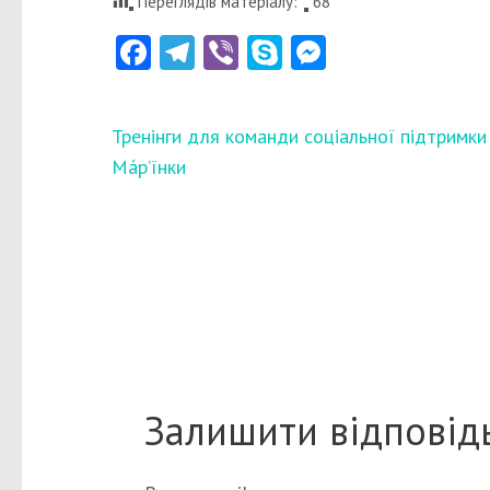
Переглядів матеріалу:
68
Facebook
Telegram
Viber
Skype
Messenger
Навігація
Тренінги для команди соціальної підтримки
записів
Ма́р’їнки
Залишити відповід