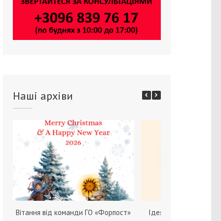
Наші архіви
Вітання від команди ГО «Форпост»
Ідея зміни статі серед