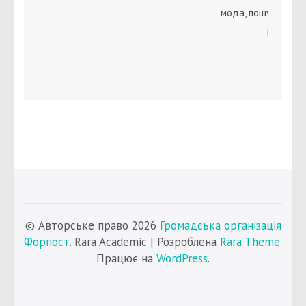
мода, пошук себе 
ідентичн
© Авторське право 2026
Громадська організація
Форпост
. Rara Academic | Розроблена
Rara Theme
.
Працює на
WordPress
.