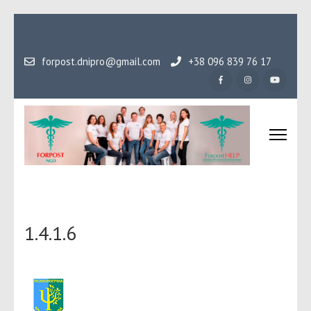
Перейти
до
вмісту
forpost.dnipro@gmail.com
+38 096 839 76 17
(натисніть
Enter)
Громадська організаці
Гідність, як основа людського буття
Форпост
1.4.1.6