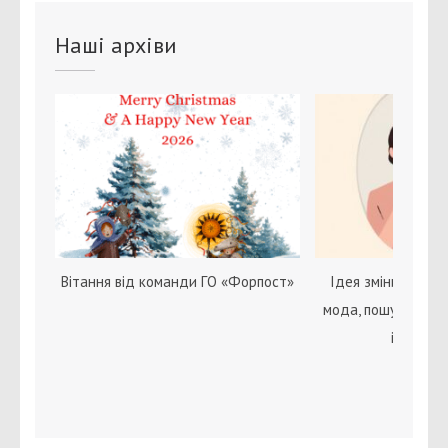
Наші архіви
Вітання від команди ГО «Форпост»
Ідея зміни статі с
мода, пошук себе 
ідентичн