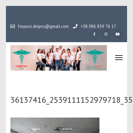
Перейти
до
вмісту
forpost.dnipro@gmail.com
+38 096 839 76 17
(натисніть
Enter)
Громадська організаці
Гідність, як основа людського буття
Форпост
36137416_2539111152979718_35