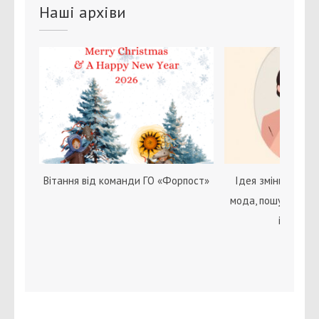
Наші архіви
Вітання від команди ГО «Форпост»
Ідея зміни статі с
мода, пошук себе 
ідентичн