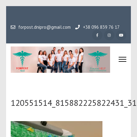
Перейти
до
вмісту
forpost.dnipro@gmail.com
+38 096 839 76 17
(натисніть
Enter)
Громадська організаці
Гідність, як основа людського буття
Форпост
120551514_815882225822431_31