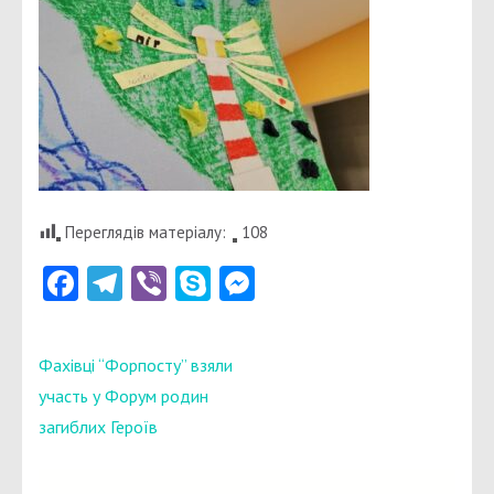
Переглядів матеріалу:
108
Facebook
Telegram
Viber
Skype
Messenger
Навігація
Фахівці “Форпосту” взяли
записів
участь у Форум родин
загиблих Героїв