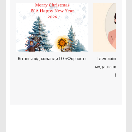
Вітання від команди ГО «Форпост»
Ідея зміни статі с
мода, пошук себе 
ідентичн