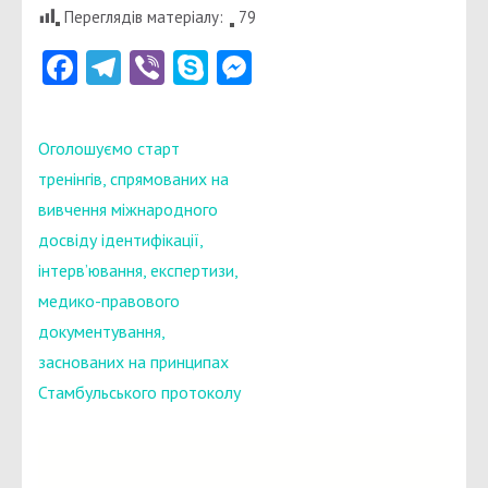
Переглядів матеріалу:
79
Facebook
Telegram
Viber
Skype
Messenger
Навігація
Оголошуємо старт
записів
тренінгів, спрямованих на
вивчення міжнародного
досвіду ідентифікації,
інтерв’ювання, експертизи,
медико-правового
документування,
заснованих на принципах
Стамбульського протоколу