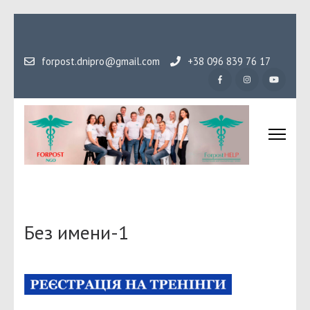
Перейти
до
вмісту
forpost.dnipro@gmail.com
+38 096 839 76 17
(натисніть
Enter)
Громадська організаці
Гідність, як основа людського буття
Форпост
Без имени-1