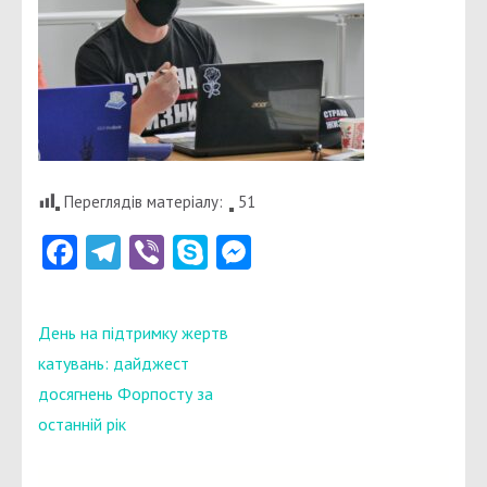
Переглядів матеріалу:
51
Facebook
Telegram
Viber
Skype
Messenger
Навігація
День на підтримку жертв
записів
катувань: дайджест
досягнень Форпосту за
останній рік