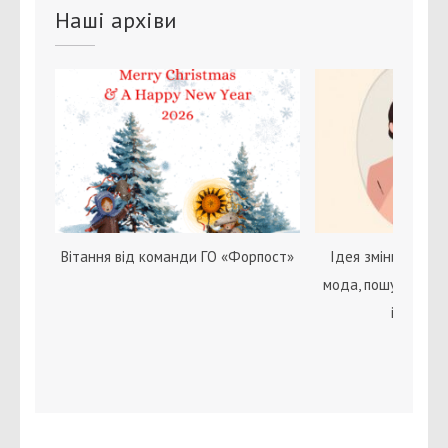
Наші архіви
Вітання від команди ГО «Форпост»
Ідея зміни статі с
мода, пошук себе 
ідентичн