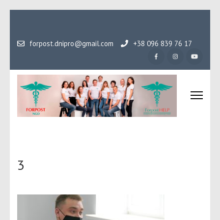
Перейти
до
вмісту
forpost.dnipro@gmail.com
+38 096 839 76 17
(натисніть
Enter)
Громадська організаці
Гідність, як основа людського буття
Форпост
3