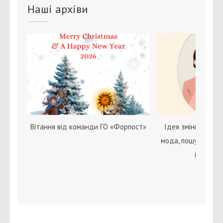
Наші архіви
Вітання від команди ГО «Форпост»
Ідея зміни статі с
мода, пошук себе 
ідентичн