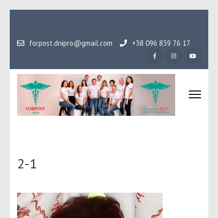
Перейти
до
вмісту
forpost.dnipro@gmail.com
+38 096 839 76 17
(натисніть
Enter)
Громадська організаці
Гідність, як основа людського буття
Форпост
2-1