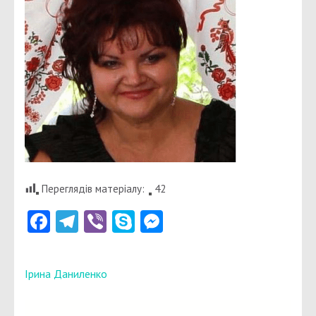
Переглядів матеріалу:
42
Facebook
Telegram
Viber
Skype
Messenger
Навігація
Ірина Даниленко
записів